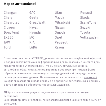
Марки автомобилей
Changan
GAC
Lifan
Renault
Chery
Geely
Mazda
Skoda
Chevrolet
Great Wall
Mitsubishi
SsangYong
Citroen
Haval
Nissan
Suzuki
DongFeng
Hyundai
Omoda
Toyota
EXEED
JAC
Opel
Volkswagen
FAW
KIA
Peugeot
Ford
LADA
Ravon
В соответствии со ст. 437 ГК РФ, данный сайт не является публичной офертой
и создан исключительно в информационных целях. Указанные на сайте цены
представлены с учетом скидок. Что бы узнать актуальные цены на
автомобили, обратитесь к менеджерам по продажам при помощи форм
обратной связи или по телефону. Используя данный сайт и предоставляя
свои персональные данные, Вы автоматически соглашаетесь с
политикой
конфиденциальности и положением об обработке персональных и данных
и
даете
согласие на обработку персональных данных
.
АЦ Крост оказывает услуги кредитования и страхования с помощью
партнеров:
Банк-партнер: ПАО «Росбанк», генеральная лицензия Банка России №2272 от
28.01.2015.