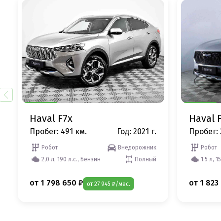
Haval F7x
Haval 
Пробег: 491 км.
Год: 2021 г.
Пробег: 
Робот
Внедорожник
Робот
2,0 л, 190 л.с., Бензин
Полный
1.5 л, 1
от 1 798 650 ₽
от 1 823
от 27 945 ₽/мес.