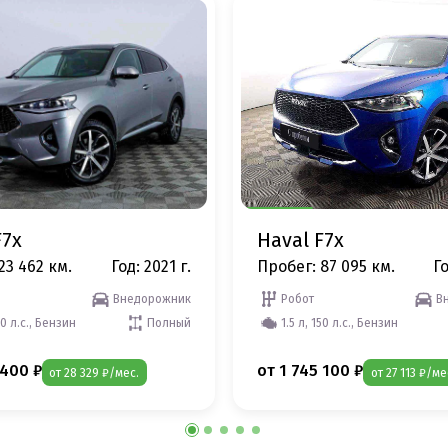
F7x
Haval F7x
23 462 км.
Год: 2021 г.
Пробег: 87 095 км.
Го
Внедорожник
Робот
В
50 л.с., Бензин
Полный
1.5 л, 150 л.с., Бензин
 400 ₽
от 1 745 100 ₽
от 28 329 ₽/мес.
от 27 113 ₽/ме