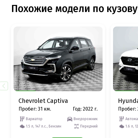
Похожие модели по кузову
Chevrolet Captiva
Hyunda
Пробег: 31 км.
Год: 2022 г.
Пробег: 
Вариатор
Внедорожник
Автома
1.5 л, 147 л.с., Бензин
Передний
1.6 л, 1