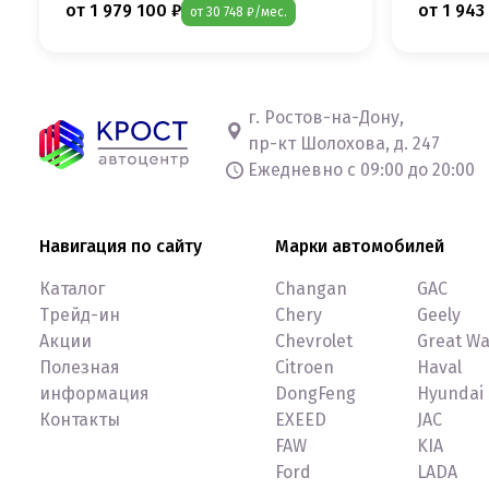
от 1 979 100 ₽
от 1 943
от 30 748 ₽/мес.
г. Ростов-на-Дону,
пр-кт Шолохова, д. 247
Ежедневно с 09:00 до 20:00
Навигация по сайту
Марки автомобилей
Каталог
Changan
GAC
Трейд-ин
Chery
Geely
Акции
Chevrolet
Great Wa
Полезная
Citroen
Haval
информация
DongFeng
Hyundai
Контакты
EXEED
JAC
FAW
KIA
Ford
LADA