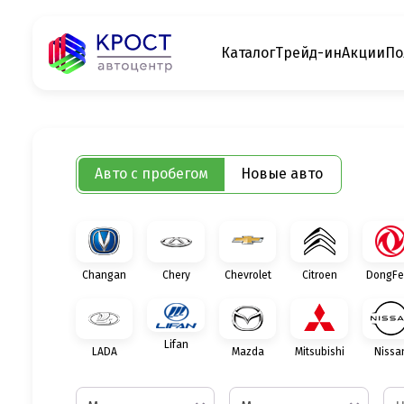
Каталог
Трейд-ин
Акции
По
Авто с пробегом
Новые авто
Changan
Chery
Chevrolet
Citroen
DongFe
Lifan
LADA
Mazda
Mitsubishi
Nissa