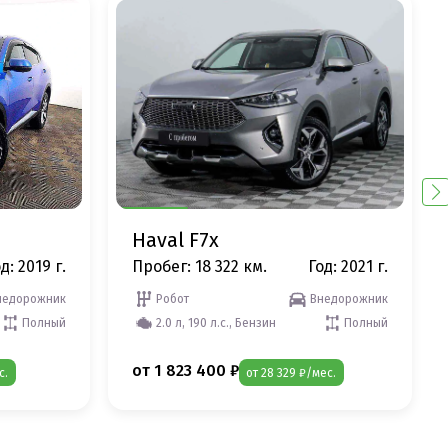
Haval F7x
д: 2019 г.
Пробег: 18 322 км.
Год: 2021 г.
недорожник
Робот
Внедорожник
Полный
2.0 л, 190 л.с., Бензин
Полный
от 1 823 400 ₽
с.
от 28 329 ₽/мес.