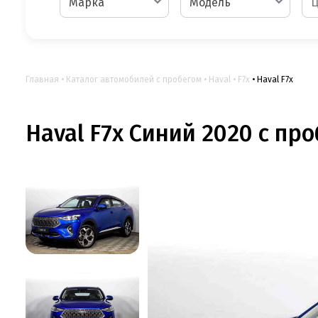
Марка
Модель
Главная
Каталог автомобилей с пробегом
Haval
F7x
Haval F7x
Haval F7x Синий 2020 с проб