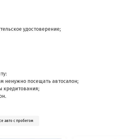
тельское удостоверение;
ту:
ам ненужно посещать автосалон;
ы кредитования;
он.
се авто с пробегом