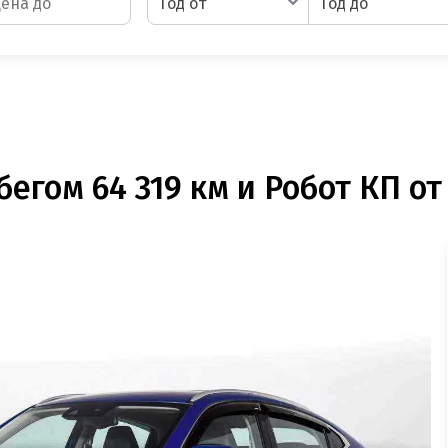
Год от
Год до
егом 64 319 км и Робот КП от 1