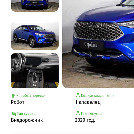
Коробка передач
Кол-во владельцев
Робот
1 владелец
Тип кузова
Год выпуска
Внедорожник
2020 год.