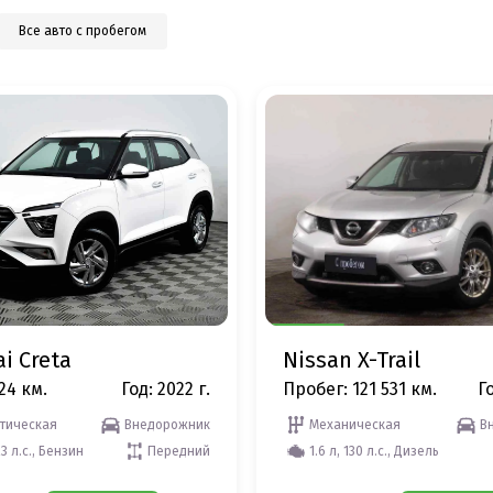
Все авто с пробегом
i Creta
Nissan X-Trail
24 км.
Год: 2022 г.
Пробег: 121 531 км.
Го
тическая
Внедорожник
Механическая
В
23 л.с., Бензин
Передний
1.6 л, 130 л.с., Дизель