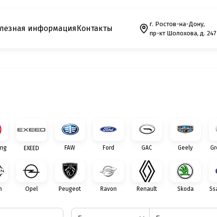
г. Ростов-на-Дону,
лезная информация
Контакты
пр-кт Шолохова, д. 247
ng
FAW
Ford
GAC
Geely
Gr
EXEED
n
Opel
Peugeot
Ravon
Renault
Skoda
Ss