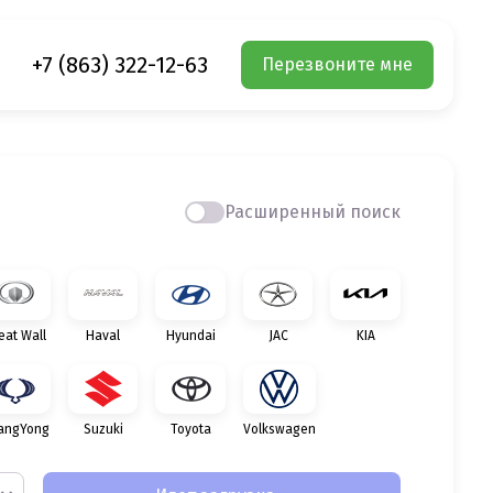
+7 (863) 322-12-63
Перезвоните мне
Расширенный поиск
eat Wall
Haval
Hyundai
JAC
KIA
angYong
Suzuki
Toyota
Volkswagen