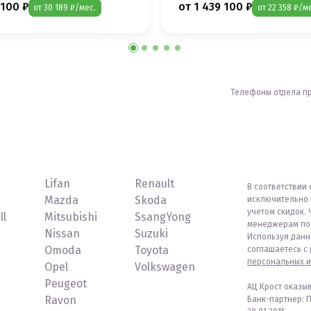
 100 ₽
от 1 439 100 ₽
от 30 189 ₽/мес.
от 22 358 ₽/м
Телефоны отдела п
Lifan
Renault
В соответствии 
Mazda
Skoda
исключительно 
учетом скидок. 
ll
Mitsubishi
SsangYong
менеджерам по 
Nissan
Suzuki
Используя данн
Omoda
Toyota
соглашаетесь с
персональных и
Opel
Volkswagen
Peugeot
АЦ Крост оказы
Ravon
Банк-партнер: 