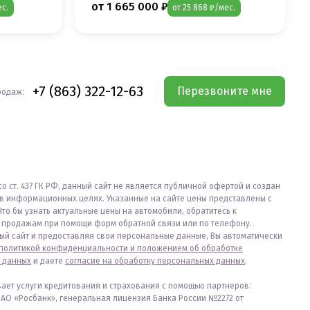
от 1 665 000 ₽
ес.
от 25 868 ₽/мес.
+7 (863) 322-12-63
Перезвоните мне
родаж:
со ст. 437 ГК РФ, данный сайт не является публичной офертой и создан
в информационных целях. Указанные на сайте цены представлены с
Что бы узнать актуальные цены на автомобили, обратитесь к
продажам при помощи форм обратной связи или по телефону.
ый сайт и предоставляя свои персональные данные, Вы автоматически
политикой конфиденциальности и положением об обработке
 данных
и даете
согласие на обработку персональных данных
.
вает услуги кредитования и страхования с помощью партнеров:
ПАО «Росбанк», генеральная лицензия Банка России №2272 от