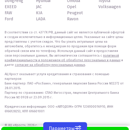
DongFeng
Hyundai
Omoda
Toyota
EXEED
JAC
Opel
Volkswagen
FAW
KIA
Peugeot
Ford
LADA
Ravon
В соответствии со ст. 437 ГК РФ, данный сайт не является публичной офертой
и создан исключительно в информационных целях. Указанные на сайте цены
представлены с учетом скидок. Что бы узнать актуальные цены на
автомобили, обратитесь к менеджерам по продажам при помощи форм
обратной связи или по телефону. Используя данный сайт и предоставляя
свои персональные данные, Вы автоматически соглашаетесь с
политикой
конфиденциальности и положением об обработке персональных и данных
и
даете
согласие на обработку персональных данных
.
АЦ Крост оказывает услуги кредитования и страхования с помощью
партнеров:
Банк-партнер: ПАО «Росбанк», генеральная лицензия Банка России №2272 от
28.01.2015.
Партнер по страхованию: СПАО Ингосстрах, лицензия Центрального Банка
России № 0928 от 23.09.2015 г.
Юридическая информация: ООО «АВТОДОМ» ОГРН 1236100016910, ИНН
6166128253, КПП 616601001
© АЦ «Крост», 2026 г.
Параметры