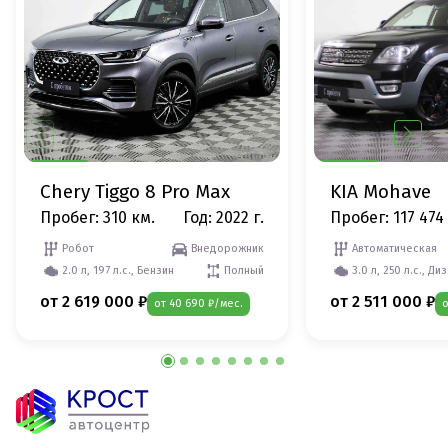
Chery Tiggo 8 Pro Max
KIA Mohave
Пробег: 310 км.
Год: 2022 г.
Пробег: 117 474
Робот
Внедорожник
Автоматическая
2.0 л, 197 л.с., Бензин
Полный
3.0 л, 250 л.с., Ди
от 2 619 000 ₽
от 2 511 000 ₽
от 40 690 ₽/мес.
о