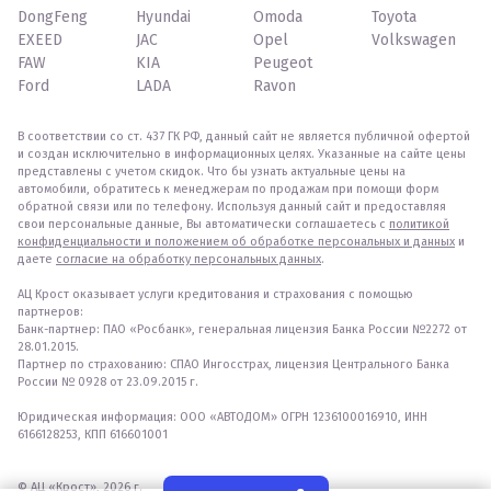
DongFeng
Hyundai
Omoda
Toyota
EXEED
JAC
Opel
Volkswagen
FAW
KIA
Peugeot
Ford
LADA
Ravon
В соответствии со ст. 437 ГК РФ, данный сайт не является публичной офертой
и создан исключительно в информационных целях. Указанные на сайте цены
представлены с учетом скидок. Что бы узнать актуальные цены на
автомобили, обратитесь к менеджерам по продажам при помощи форм
обратной связи или по телефону. Используя данный сайт и предоставляя
свои персональные данные, Вы автоматически соглашаетесь с
политикой
конфиденциальности и положением об обработке персональных и данных
и
даете
согласие на обработку персональных данных
.
АЦ Крост оказывает услуги кредитования и страхования с помощью
партнеров:
Банк-партнер: ПАО «Росбанк», генеральная лицензия Банка России №2272 от
28.01.2015.
Партнер по страхованию: СПАО Ингосстрах, лицензия Центрального Банка
России № 0928 от 23.09.2015 г.
Юридическая информация: ООО «АВТОДОМ» ОГРН 1236100016910, ИНН
6166128253, КПП 616601001
© АЦ «Крост», 2026 г.