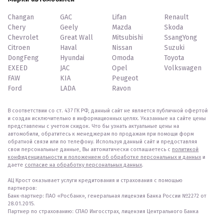
Changan
GAC
Lifan
Renault
Chery
Geely
Mazda
Skoda
Chevrolet
Great Wall
Mitsubishi
SsangYong
Citroen
Haval
Nissan
Suzuki
DongFeng
Hyundai
Omoda
Toyota
EXEED
JAC
Opel
Volkswagen
FAW
KIA
Peugeot
Ford
LADA
Ravon
В соответствии со ст. 437 ГК РФ, данный сайт не является публичной офертой
и создан исключительно в информационных целях. Указанные на сайте цены
представлены с учетом скидок. Что бы узнать актуальные цены на
автомобили, обратитесь к менеджерам по продажам при помощи форм
обратной связи или по телефону. Используя данный сайт и предоставляя
свои персональные данные, Вы автоматически соглашаетесь с
политикой
конфиденциальности и положением об обработке персональных и данных
и
даете
согласие на обработку персональных данных
.
АЦ Крост оказывает услуги кредитования и страхования с помощью
партнеров:
Банк-партнер: ПАО «Росбанк», генеральная лицензия Банка России №2272 от
28.01.2015.
Партнер по страхованию: СПАО Ингосстрах, лицензия Центрального Банка