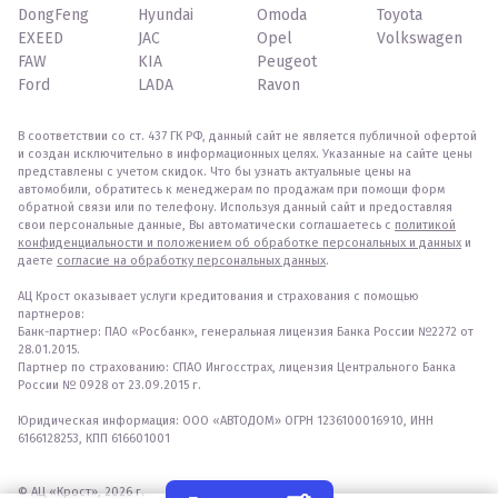
DongFeng
Hyundai
Omoda
Toyota
EXEED
JAC
Opel
Volkswagen
FAW
KIA
Peugeot
Ford
LADA
Ravon
В соответствии со ст. 437 ГК РФ, данный сайт не является публичной офертой
и создан исключительно в информационных целях. Указанные на сайте цены
представлены с учетом скидок. Что бы узнать актуальные цены на
автомобили, обратитесь к менеджерам по продажам при помощи форм
обратной связи или по телефону. Используя данный сайт и предоставляя
свои персональные данные, Вы автоматически соглашаетесь с
политикой
конфиденциальности и положением об обработке персональных и данных
и
даете
согласие на обработку персональных данных
.
АЦ Крост оказывает услуги кредитования и страхования с помощью
партнеров:
Банк-партнер: ПАО «Росбанк», генеральная лицензия Банка России №2272 от
28.01.2015.
Партнер по страхованию: СПАО Ингосстрах, лицензия Центрального Банка
России № 0928 от 23.09.2015 г.
Юридическая информация: ООО «АВТОДОМ» ОГРН 1236100016910, ИНН
6166128253, КПП 616601001
© АЦ «Крост», 2026 г.