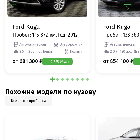
Ford Kuga
Ford Kuga
Пробег: 115 872 км.
Год: 2012 г.
Пробег: 133 360
Автоматическая
Внедорожник
Автоматическая
2.5 л, 200 л.с., Бензин
Полный
2.0 л, 140 л.с., Ди
от 681 300 ₽
от 854 100 ₽
от 10 585 ₽/мес.
от
Похожие модели по кузову
Все авто с пробегом