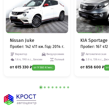
Nissan Juke
KIA Sportage
Пробег: 142 411 км.
Год: 2014 г.
Пробег: 167 412
Вариатор
Внедорожник
Автоматическая
1.6 л, 190 л.с., Бензин
Полный
2.0 л, 136 л.с., Ди
от 615 330 ₽
от 858 600 ₽
от 9 560 ₽/мес.
от