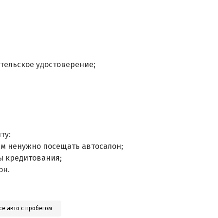
тельское удостоверение;
ту:
ам ненужно посещать автосалон;
ы кредитования;
он.
се авто с пробегом