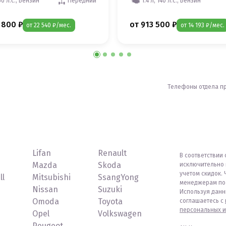
50 л.с., Бензин
Передний
1.4 л, 140 л.с., Бензин
 800 ₽
от 913 500 ₽
от 22 540 ₽/мес.
от 14 193 ₽/мес.
Телефоны отдела п
Lifan
Renault
В соответствии 
Mazda
Skoda
исключительно 
учетом скидок. 
ll
Mitsubishi
SsangYong
менеджерам по 
Nissan
Suzuki
Используя данн
Omoda
Toyota
соглашаетесь с
персональных и
Opel
Volkswagen
Peugeot