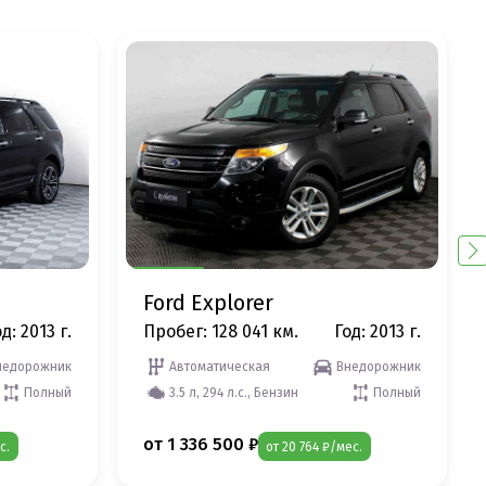
Ford Explorer
д: 2013 г.
Пробег: 128 041 км.
Год: 2013 г.
недорожник
Автоматическая
Внедорожник
Полный
3.5 л, 294 л.с., Бензин
Полный
от 1 336 500 ₽
с.
от 20 764 ₽/мес.