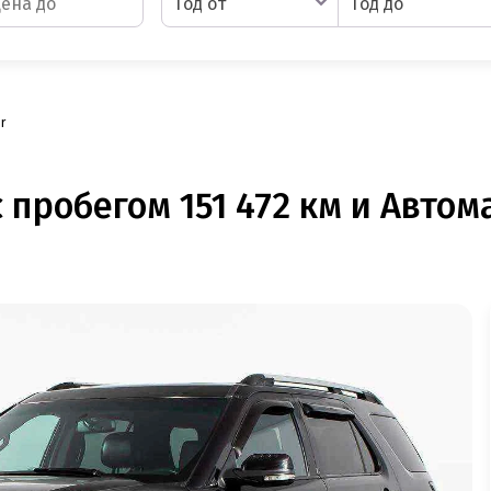
Год от
Год до
r
с пробегом 151 472 км и Автом