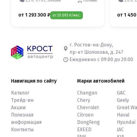
2.5 л, 171 л.с., Бензин
Полный
2.0 л, 1
от 1 293 300 ₽
от 1 450
от 20 093 ₽/мес.
г. Ростов-на-Дону,
пр-кт Шолохова, д. 247
Ежедневно с 09:00 до 20:00
Навигация по сайту
Марки автомобилей
Каталог
Changan
GAC
Трейд-ин
Chery
Geely
Акции
Chevrolet
Great Wa
Полезная
Citroen
Haval
информация
DongFeng
Hyundai
Контакты
EXEED
JAC
FAW
KIA