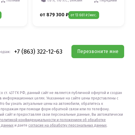
Полный
1.6 л, 110 л.с., Бензин
Передний
от 879 300 ₽
от 13 661 ₽/мес.
+7 (863) 322-12-63
Перезвоните мне
родаж:
со ст. 437 ГК РФ, данный сайт не является публичной офертой и создан
в информационных целях. Указанные на сайте цены представлены с
Что бы узнать актуальные цены на автомобили, обратитесь к
продажам при помощи форм обратной связи или по телефону.
ый сайт и предоставляя свои персональные данные, Вы автоматически
политикой конфиденциальности и положением об обработке
 данных
и даете
согласие на обработку персональных данных
.