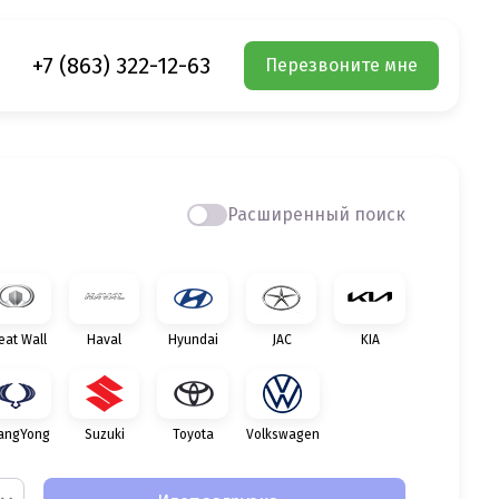
+7 (863) 322-12-63
Перезвоните мне
Расширенный поиск
eat Wall
Haval
Hyundai
JAC
KIA
angYong
Suzuki
Toyota
Volkswagen