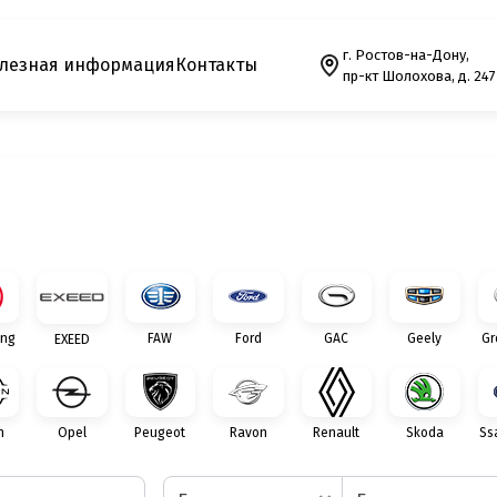
г. Ростов-на-Дону,
лезная информация
Контакты
пр-кт Шолохова, д. 247
ng
FAW
Ford
GAC
Geely
Gr
EXEED
n
Opel
Peugeot
Ravon
Renault
Skoda
Ss