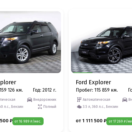
plorer
Ford Explorer
159 126 км.
Год: 2012 г.
Пробег: 115 859 км.
Го
тическая
Внедорожник
Автоматическая
В
360 л.с., Бензин
Полный
3.5 л, 360 л.с., Бензин
 500 ₽
от 1 111 500 ₽
от 16 989 ₽/мес.
от 17 269 ₽/ме