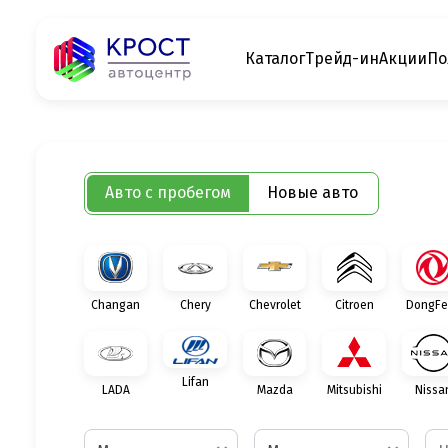
Каталог
Трейд-ин
Акции
По
Авто с пробегом
Новые авто
Changan
Chery
Chevrolet
Citroen
DongFe
Lifan
LADA
Mazda
Mitsubishi
Nissa