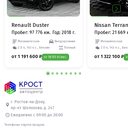
Renault Duster
Nissan Terra
Пробег: 97 776 км.
Год: 2018 г.
Пробег: 21 669 
Механическая
Внедорожник
Механическая
2.0 л, 143 л.с., Бензин
Полный
2.0 л, 143 л.с., Бе
от 1 191 600 ₽
от 1 322 100 ₽
от 18 513 ₽/мес.
о
г. Ростов-на-Дону,
пр-кт Шолохова, д. 247
Ежедневно с 09:00 до 20:00
Телефоны отдела продаж: