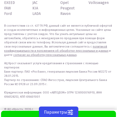
EXEED
JAC
Opel
Volkswagen
FAW
KIA
Peugeot
Ford
LADA
Ravon
В соответствии со ст. 437 ГК РФ, данный сайт не является публичной офертой
и создан исключительно в информационных целях. Указанные на сайте цены
представлены с учетом скидок. Что бы узнать актуальные цены на
автомобили, обратитесь к менеджерам по продажам при помощи форм
обратной связи или по телефону. Используя данный сайт и предоставляя
свои персональные данные, Вы автоматически соглашаетесь с
политикой
конфиденциальности и положением об обработке персональных и данных
и
даете
согласие на обработку персональных данных
.
АЦ Крост оказывает услуги кредитования и страхования с помощью
партнеров:
Банк-партнер: ПАО «Росбанк», генеральная лицензия Банка России №2272 от
28.01.2015.
Партнер по страхованию: СПАО Ингосстрах, лицензия Центрального Банка
России № 0928 от 23.09.2015 г.
Юридическая информация: ООО «АВТОДОМ» ОГРН 1236100016910, ИНН
6166128253, КПП 616601001
© АЦ «Крост», 2026 г.
Параметры
WhatsApp