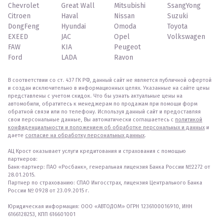
Chevrolet
Great Wall
Mitsubishi
SsangYong
Citroen
Haval
Nissan
Suzuki
DongFeng
Hyundai
Omoda
Toyota
EXEED
JAC
Opel
Volkswagen
FAW
KIA
Peugeot
Ford
LADA
Ravon
В соответствии со ст. 437 ГК РФ, данный сайт не является публичной офертой
и создан исключительно в информационных целях. Указанные на сайте цены
представлены с учетом скидок. Что бы узнать актуальные цены на
автомобили, обратитесь к менеджерам по продажам при помощи форм
обратной связи или по телефону. Используя данный сайт и предоставляя
свои персональные данные, Вы автоматически соглашаетесь с
политикой
конфиденциальности и положением об обработке персональных и данных
и
даете
согласие на обработку персональных данных
.
АЦ Крост оказывает услуги кредитования и страхования с помощью
партнеров:
Банк-партнер: ПАО «Росбанк», генеральная лицензия Банка России №2272 от
28.01.2015.
Партнер по страхованию: СПАО Ингосстрах, лицензия Центрального Банка
России № 0928 от 23.09.2015 г.
Юридическая информация: ООО «АВТОДОМ» ОГРН 1236100016910, ИНН
6166128253, КПП 616601001