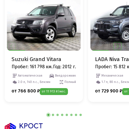
Suzuki Grand Vitara
LADA Niva Tra
Пробег: 161 798 км.
Год: 2012 г.
Пробег: 15 812 
Автоматическая
Внедорожник
Механическая
2.0 л, 140 л.с., Бензин
Полный
1.7 л, 80 л.с., Бенз
от 766 800 ₽
от 729 900 ₽
от 11 913 ₽/мес.
от 