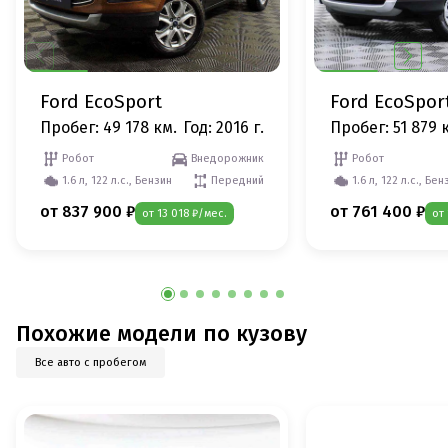
Ford EcoSport
Ford EcoSpor
Пробег: 49 178 км.
Год: 2016 г.
Пробег: 51 879 
Робот
Внедорожник
Робот
1.6 л, 122 л.с., Бензин
Передний
1.6 л, 122 л.с., Бен
от 837 900 ₽
от 761 400 ₽
от 13 018 ₽/мес.
от
Похожие модели по кузову
Все авто с пробегом