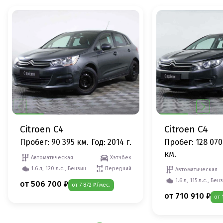
Citroen C4
Citroen C4
Пробег: 90 395 км.
Год: 2014 г.
Пробег: 128 070
км.
Автоматическая
Хэтчбек
1.6 л, 120 л.с., Бензин
Передний
Автоматическая
1.6 л, 115 л.с., Бен
от 506 700 ₽
от 7 872 ₽/мес.
от 710 910 ₽
от 