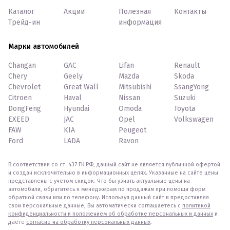
Каталог
Акции
Полезная
Контакты
Трейд-ин
информация
Марки автомобилей
Changan
GAC
Lifan
Renault
Chery
Geely
Mazda
Skoda
Chevrolet
Great Wall
Mitsubishi
SsangYong
Citroen
Haval
Nissan
Suzuki
DongFeng
Hyundai
Omoda
Toyota
EXEED
JAC
Opel
Volkswagen
FAW
KIA
Peugeot
Ford
LADA
Ravon
В соответствии со ст. 437 ГК РФ, данный сайт не является публичной офертой
и создан исключительно в информационных целях. Указанные на сайте цены
представлены с учетом скидок. Что бы узнать актуальные цены на
автомобили, обратитесь к менеджерам по продажам при помощи форм
обратной связи или по телефону. Используя данный сайт и предоставляя
свои персональные данные, Вы автоматически соглашаетесь с
политикой
конфиденциальности и положением об обработке персональных и данных
и
даете
согласие на обработку персональных данных
.