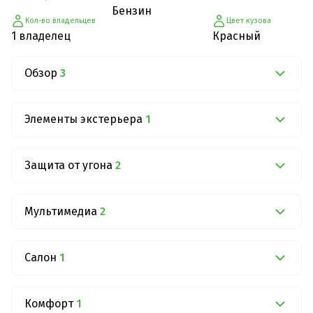
Бензин
Кол-во владельцев
Цвет кузова
1 владелец
Красный
Обзор
3
Элементы экстерьера
1
Защита от угона
2
Мультимедиа
2
Салон
1
Комфорт
1