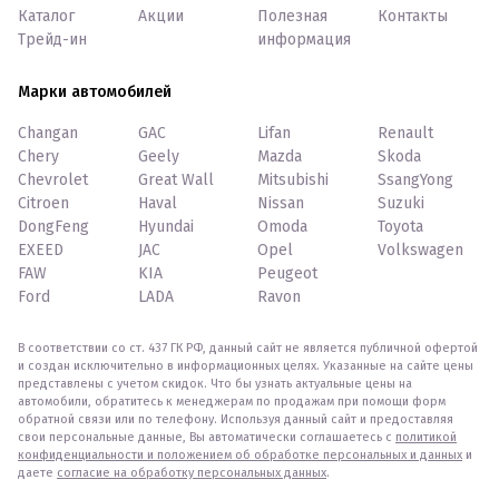
Каталог
Акции
Полезная
Контакты
Трейд-ин
информация
Марки автомобилей
Changan
GAC
Lifan
Renault
Chery
Geely
Mazda
Skoda
Chevrolet
Great Wall
Mitsubishi
SsangYong
Citroen
Haval
Nissan
Suzuki
DongFeng
Hyundai
Omoda
Toyota
EXEED
JAC
Opel
Volkswagen
FAW
KIA
Peugeot
Ford
LADA
Ravon
В соответствии со ст. 437 ГК РФ, данный сайт не является публичной офертой
и создан исключительно в информационных целях. Указанные на сайте цены
представлены с учетом скидок. Что бы узнать актуальные цены на
автомобили, обратитесь к менеджерам по продажам при помощи форм
обратной связи или по телефону. Используя данный сайт и предоставляя
свои персональные данные, Вы автоматически соглашаетесь с
политикой
конфиденциальности и положением об обработке персональных и данных
и
даете
согласие на обработку персональных данных
.