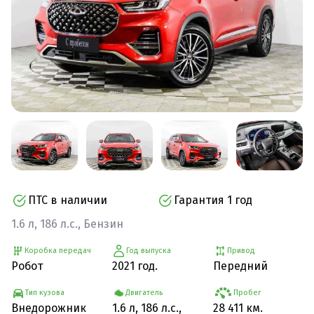
ПТС в наличии
Гарантия 1 год
1.6 л, 186 л.с., Бензин
Коробка передач
Год выпуска
Привод
Робот
2021 год.
Передний
Тип кузова
Двигатель
Пробег
Внедорожник
1.6 л, 186 л.с.,
28 411 км.