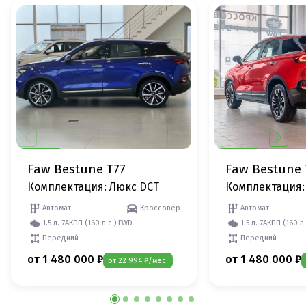
Faw Bestune T77
Faw Bestune 
Комплектация: Люкс DCT
Комплектация:
Автомат
Кроссовер
Автомат
1.5 л. 7АКПП (160 л.с.) FWD
1.5 л. 7АКПП (160 л
Передний
Передний
от 1 480 000 ₽
от 1 480 000 ₽
от 22 994 ₽/мес.