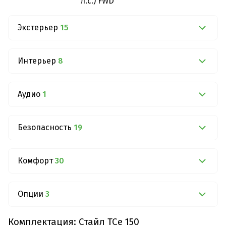
л.с.) FWD
Экстерьер
15
Интерьер
8
Аудио
1
Безопасность
19
Комфорт
30
Опции
3
Комплектация: Стайл TCe 150