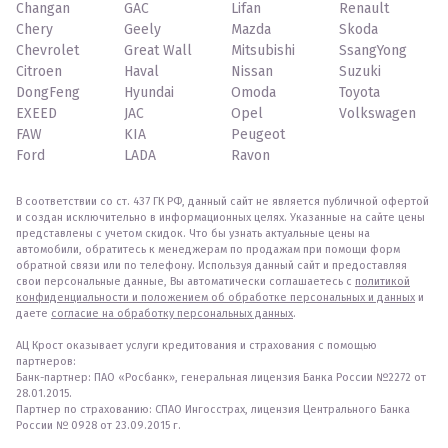
Changan
GAC
Lifan
Renault
Chery
Geely
Mazda
Skoda
Chevrolet
Great Wall
Mitsubishi
SsangYong
Citroen
Haval
Nissan
Suzuki
DongFeng
Hyundai
Omoda
Toyota
EXEED
JAC
Opel
Volkswagen
FAW
KIA
Peugeot
Ford
LADA
Ravon
В соответствии со ст. 437 ГК РФ, данный сайт не является публичной офертой
и создан исключительно в информационных целях. Указанные на сайте цены
представлены с учетом скидок. Что бы узнать актуальные цены на
автомобили, обратитесь к менеджерам по продажам при помощи форм
обратной связи или по телефону. Используя данный сайт и предоставляя
свои персональные данные, Вы автоматически соглашаетесь с
политикой
конфиденциальности и положением об обработке персональных и данных
и
даете
согласие на обработку персональных данных
.
АЦ Крост оказывает услуги кредитования и страхования с помощью
партнеров:
Банк-партнер: ПАО «Росбанк», генеральная лицензия Банка России №2272 от
28.01.2015.
Партнер по страхованию: СПАО Ингосстрах, лицензия Центрального Банка
России № 0928 от 23.09.2015 г.