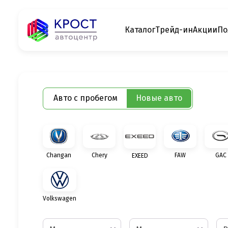
Каталог
Трейд-ин
Акции
По
Авто с пробегом
Новые авто
Changan
Chery
FAW
GAC
EXEED
Volkswagen