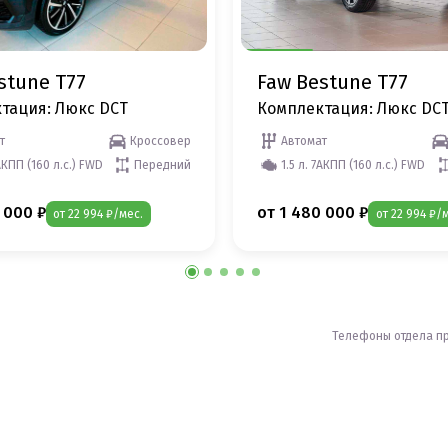
stune T77
Faw Bestune T77
тация: Люкс DCT
Комплектация: Люкс DC
т
Кроссовер
Автомат
7АКПП (160 л.с.) FWD
Передний
1.5 л. 7АКПП (160 л.с.) FWD
 000 ₽
от 1 480 000 ₽
от 22 994 ₽/мес.
от 22 994 ₽/
Телефоны отдела п