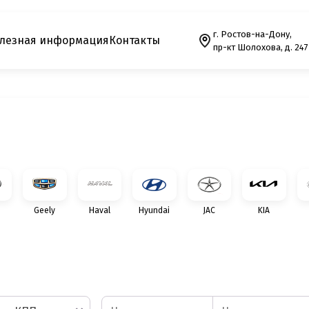
г. Ростов-на-Дону,
лезная информация
Контакты
пр-кт Шолохова, д. 247
Geely
Haval
Hyundai
JAC
KIA