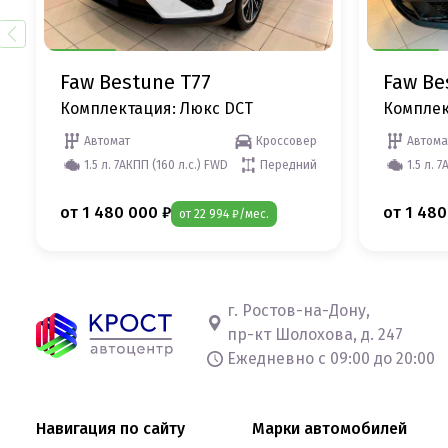
Faw Bestune T77
Faw Be
Комплектация: Люкс DCT
Комплек
Автомат
Кроссовер
Автома
1.5 л. 7АКПП (160 л.с.) FWD
Передний
1.5 л. 
от 1 480 000 ₽
от 1 480
от 22 994 ₽/мес.
г. Ростов-на-Дону,
пр-кт Шолохова, д. 247
Ежедневно с 09:00 до 20:00
Навигация по сайту
Марки автомобилей