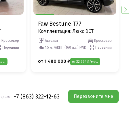
Faw Bestune T77
T
Комплектация: Люкс DCT
Кроссовер
Автомат
Кроссовер
Передний
1.5 л. 7АКПП (160 л.с.) FWD
Передний
от 1 480 000 ₽
мес.
от 22 994 ₽/мес.
+7 (863) 322-12-63
Перезвоните мне
родаж: