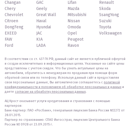
Changan
GAC
Lifan
Renault
Chery
Geely
Mazda
Skoda
Chevrolet
Great Wall
Mitsubishi
SsangYong
Citroen
Haval
Nissan
Suzuki
DongFeng
Hyundai
Omoda
Toyota
EXEED
JAC
Opel
Volkswagen
FAW
KIA
Peugeot
Ford
LADA
Ravon
В соответствии со ст. 437 ГК РФ, данный сайт не является публичной офертой
и создан исключительно в информационных целях. Указанные на сайте цены
представлены с учетом скидок. Что бы узнать актуальные цены на
автомобили, обратитесь к менеджерам по продажам при помощи форм
обратной связи или по телефону. Используя данный сайт и предоставляя
свои персональные данные, Вы автоматически соглашаетесь с
политикой
конфиденциальности и положением об обработке персональных и данных
и
даете
согласие на обработку персональных данных
.
АЦ Крост оказывает услуги кредитования и страхования с помощью
партнеров:
Банк-партнер: ПАО «Росбанк», генеральная лицензия Банка России №2272 от
28.01.2015.
Партнер по страхованию: СПАО Ингосстрах, лицензия Центрального Банка
России № 0928 от 23.09.2015 г.