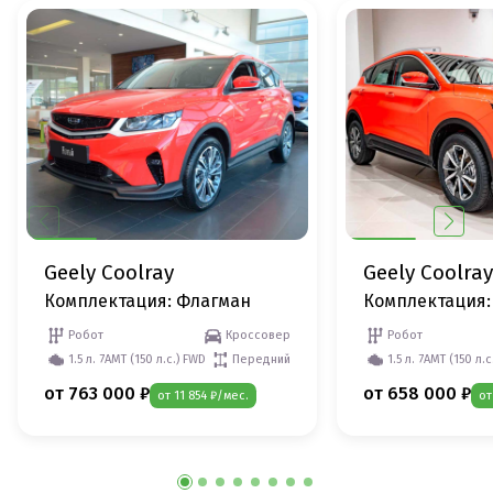
Geely Coolray
Geely Coolray
Комплектация: Флагман
Комплектация:
Робот
Кроссовер
Робот
1.5 л. 7AMT (150 л.с.) FWD
Передний
1.5 л. 7AMT (150 л.
от 763 000 ₽
от 658 000 ₽
от 11 854 ₽/мес.
от