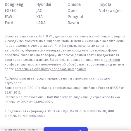
DongFeng
Hyundai
Omoda
Toyota
EXEED
JAC
Opel
Volkswagen
FAW
KIA
Peugeot
Ford
LADA
Ravon
В соответствии со ст. 437 ГК РФ, данный сайт не является публичной офертой
и создан исключительно в информационных целях. Указанные на сайте цены
представлены с учетом скидок. Что бы узнать актуальные цены на
автомобили, обратитесь к менеджерам по продажам при помощи форм
обратной связи или по телефону. Используя данный сайт и предоставляя
свои персональные данные, Вы автоматически соглашаетесь с
политикой
конфиденциальности и положением об обработке персональных и данных
и
даете
согласие на обработку персональных данных
.
АЦ Крост оказывает услуги кредитования и страхования с помощью
партнеров:
Банк-партнер: ПАО «Росбанк», генеральная лицензия Банка России №2272 от
28.01.2015.
Партнер по страхованию: СПАО Ингосстрах, лицензия Центрального Банка
России № 0928 от 23.09.2015 г.
Юридическая информация: ООО «АВТОДОМ» ОГРН 1236100016910, ИНН
6166128253, КПП 616601001
© АЦ «Крост», 2026 г.