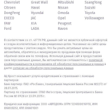
Chevrolet
Great Wall
Mitsubishi
SsangYong
Citroen
Haval
Nissan
Suzuki
DongFeng
Hyundai
Omoda
Toyota
EXEED
JAC
Opel
Volkswagen
FAW
KIA
Peugeot
Ford
LADA
Ravon
В соответствии со ст. 437 ГК РФ, данный сайт не является публичной офертой
и создан исключительно в информационных целях. Указанные на сайте цены
представлены с учетом скидок. Что бы узнать актуальные цены на
автомобили, обратитесь к менеджерам по продажам при помощи форм
обратной связи или по телефону. Используя данный сайт и предоставляя
свои персональные данные, Вы автоматически соглашаетесь с
политикой
конфиденциальности и положением об обработке персональных и данных
и
даете
согласие на обработку персональных данных
.
АЦ Крост оказывает услуги кредитования и страхования с помощью
партнеров:
Банк-партнер: ПАО «Росбанк», генеральная лицензия Банка России №2272 от
28.01.2015.
Партнер по страхованию: СПАО Ингосстрах, лицензия Центрального Банка
России № 0928 от 23.09.2015 г.
Юридическая информация: ООО «АВТОДОМ» ОГРН 1236100016910, ИНН
6166128253, КПП 616601001