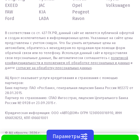
EXEED
JAC
Opel
Volkswagen
FAW
KIA
Peugeot
Ford
LADA
Ravon
В соответствии со ст. 437 ГК РФ, данный сайт не является публичной офертой
и создан исключительно в информационных целях. Указанные на сайте цены
представлены с учетом скидок. Что бы узнать актуальные цены на
автомобили, обратитесь к менеджерам по продажам при помощи форм
обратной связи или по телефону. Используя данный сайт и предоставляя
свои персональные данные, Вы автоматически соглашаетесь с
политикой
конфиденциальности и положением об обработке персональных и данных
и
даете
согласие на обработку персональных данных
.
АЦ Крост оказывает услуги кредитования и страхования с помощью
партнеров:
Банк-партнер: ПАО «Росбанк», генеральная лицензия Банка России №2272 от
28.01.2015.
Партнер по страхованию: СПАО Ингосстрах, лицензия Центрального Банка
России № 0928 от 23.09.2015 г.
Юридическая информация: ООО «АВТОДОМ» ОГРН 1236100016910, ИНН
6166128253, КПП 616601001
© АЦ «Крост», 2026 г.
Параметры
WhatsApp