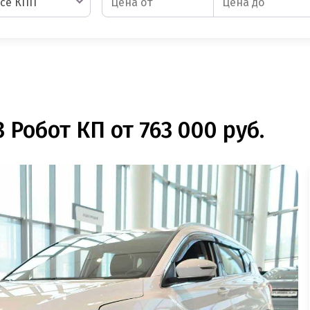
се КПП
 Робот КП от 763 000 руб.