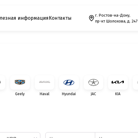
г. Ростов-на-Дону,
лезная информация
Контакты
пр-кт Шолохова, д. 247
Geely
Haval
Hyundai
JAC
KIA