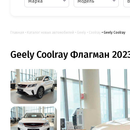
Марка
Модель
В
Главная
Каталог новых автомобилей
Geely
Coolray
Geely Coolray
Geely Coolray Флагман 2023