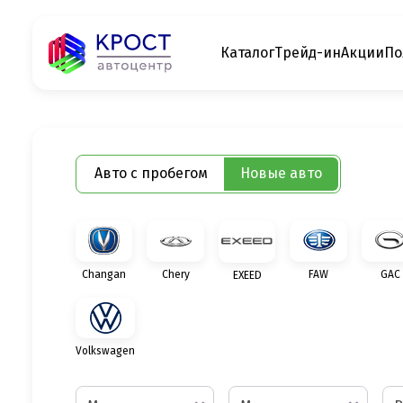
Каталог
Трейд-ин
Акции
По
Авто с пробегом
Новые авто
Changan
Chery
FAW
GAC
EXEED
Volkswagen