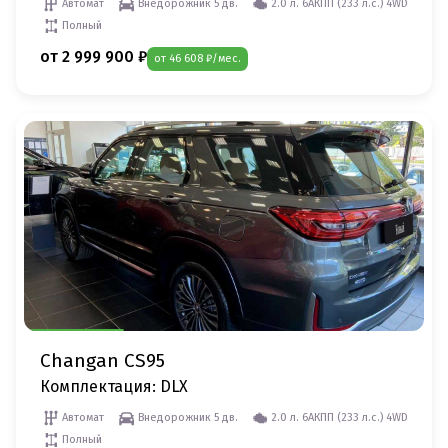
Автомат
Внедорожник 5 дв.
2.0 л. 6AКПП (233 л.c.) 4WD
Полный
от 2 999 900 ₽
от 46 608 ₽/мес.
Changan CS95
Комплектация: DLX
Автомат
Внедорожник 5 дв.
2.0 л. 6AКПП (233 л.c.) 4WD
Полный