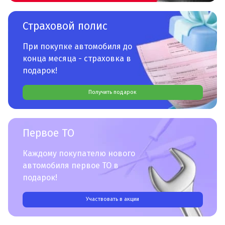
Страховой полис
При покупке автомобиля до
конца месяца - страховка в
подарок!
Получить подарок
Первое ТО
Каждому покупателю нового
автомобиля первое ТО в
подарок!
Участвовать в акции