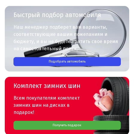
Быстрый подбор автомобиля
Наш менеджер подберет вам варианты,
соответствующие вашим пожеланиям и
бюджету, и вы не будете тратить свое время
на самостоятельный поиск
Подобрать автомобиль
Комплект зимних шин
Всем покупателям комплект
зимних шин на дисках в
подарок!
Получить подарок