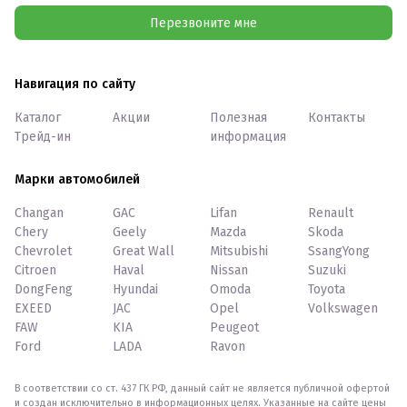
Перезвоните мне
Навигация по сайту
Каталог
Акции
Полезная
Контакты
Трейд-ин
информация
Марки автомобилей
Changan
GAC
Lifan
Renault
Chery
Geely
Mazda
Skoda
Chevrolet
Great Wall
Mitsubishi
SsangYong
Citroen
Haval
Nissan
Suzuki
DongFeng
Hyundai
Omoda
Toyota
EXEED
JAC
Opel
Volkswagen
FAW
KIA
Peugeot
Ford
LADA
Ravon
В соответствии со ст. 437 ГК РФ, данный сайт не является публичной офертой
и создан исключительно в информационных целях. Указанные на сайте цены