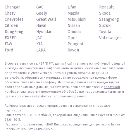
Changan
GAC
Lifan
Renault
Chery
Geely
Mazda
Skoda
Chevrolet
Great Wall
Mitsubishi
SsangYong
Citroen
Haval
Nissan
Suzuki
DongFeng
Hyundai
Omoda
Toyota
EXEED
JAC
Opel
Volkswagen
FAW
KIA
Peugeot
Ford
LADA
Ravon
В соответствии со ст. 437 ГК РФ, данный сайт не является публичной офертой
и создан исключительно в информационных целях. Указанные на сайте цены
представлены с учетом скидок. Что бы узнать актуальные цены на
автомобили, обратитесь к менеджерам по продажам при помощи форм
обратной связи или по телефону. Используя данный сайт и предоставляя
свои персональные данные, Вы автоматически соглашаетесь с
политикой
конфиденциальности и положением об обработке персональных и данных
и
даете
согласие на обработку персональных данных
.
АЦ Крост оказывает услуги кредитования и страхования с помощью
партнеров:
Банк-партнер: ПАО «Росбанк», генеральная лицензия Банка России №2272 от
28.01.2015.
Партнер по страхованию: СПАО Ингосстрах, лицензия Центрального Банка
России № 0928 от 23.09.2015 г.