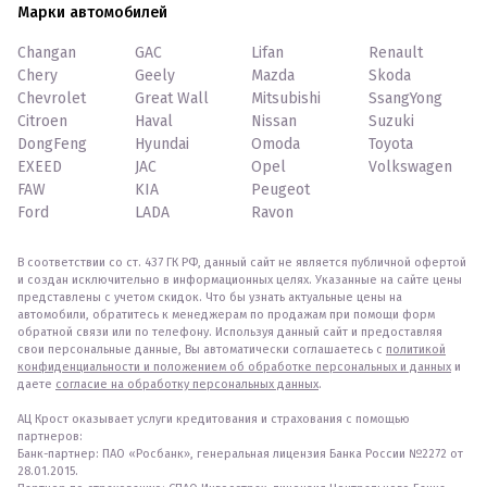
Марки автомобилей
Changan
GAC
Lifan
Renault
Chery
Geely
Mazda
Skoda
Chevrolet
Great Wall
Mitsubishi
SsangYong
Citroen
Haval
Nissan
Suzuki
DongFeng
Hyundai
Omoda
Toyota
EXEED
JAC
Opel
Volkswagen
FAW
KIA
Peugeot
Ford
LADA
Ravon
В соответствии со ст. 437 ГК РФ, данный сайт не является публичной офертой
и создан исключительно в информационных целях. Указанные на сайте цены
представлены с учетом скидок. Что бы узнать актуальные цены на
автомобили, обратитесь к менеджерам по продажам при помощи форм
обратной связи или по телефону. Используя данный сайт и предоставляя
свои персональные данные, Вы автоматически соглашаетесь с
политикой
конфиденциальности и положением об обработке персональных и данных
и
даете
согласие на обработку персональных данных
.
АЦ Крост оказывает услуги кредитования и страхования с помощью
партнеров:
Банк-партнер: ПАО «Росбанк», генеральная лицензия Банка России №2272 от
28.01.2015.