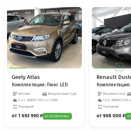
Geely Atlas
Renault Dust
Комплектация: Люкс LED
Комплектация:
Автомат
Внедорожник 5 дв.
Механическая
2.4 л. 6АКПП (149 л.с.) FWD
1.6 л. 5МКПП (114 л
Передний
Передний
от 1 693 990 ₽
от 908 000 ₽
от 26 319 ₽/мес.
от