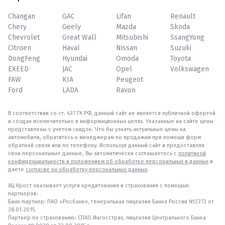
Changan
GAC
Lifan
Renault
Chery
Geely
Mazda
Skoda
Chevrolet
Great Wall
Mitsubishi
SsangYong
Citroen
Haval
Nissan
Suzuki
DongFeng
Hyundai
Omoda
Toyota
EXEED
JAC
Opel
Volkswagen
FAW
KIA
Peugeot
Ford
LADA
Ravon
В соответствии со ст. 437 ГК РФ, данный сайт не является публичной офертой
и создан исключительно в информационных целях. Указанные на сайте цены
представлены с учетом скидок. Что бы узнать актуальные цены на
автомобили, обратитесь к менеджерам по продажам при помощи форм
обратной связи или по телефону. Используя данный сайт и предоставляя
свои персональные данные, Вы автоматически соглашаетесь с
политикой
конфиденциальности и положением об обработке персональных и данных
и
даете
согласие на обработку персональных данных
.
АЦ Крост оказывает услуги кредитования и страхования с помощью
партнеров:
Банк-партнер: ПАО «Росбанк», генеральная лицензия Банка России №2272 от
28.01.2015.
Партнер по страхованию: СПАО Ингосстрах, лицензия Центрального Банка