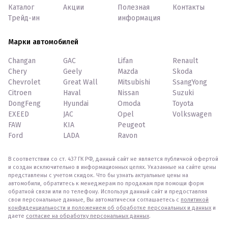
Каталог
Акции
Полезная
Контакты
Трейд-ин
информация
Марки автомобилей
Changan
GAC
Lifan
Renault
Chery
Geely
Mazda
Skoda
Chevrolet
Great Wall
Mitsubishi
SsangYong
Citroen
Haval
Nissan
Suzuki
DongFeng
Hyundai
Omoda
Toyota
EXEED
JAC
Opel
Volkswagen
FAW
KIA
Peugeot
Ford
LADA
Ravon
В соответствии со ст. 437 ГК РФ, данный сайт не является публичной офертой
и создан исключительно в информационных целях. Указанные на сайте цены
представлены с учетом скидок. Что бы узнать актуальные цены на
автомобили, обратитесь к менеджерам по продажам при помощи форм
обратной связи или по телефону. Используя данный сайт и предоставляя
свои персональные данные, Вы автоматически соглашаетесь с
политикой
конфиденциальности и положением об обработке персональных и данных
и
даете
согласие на обработку персональных данных
.