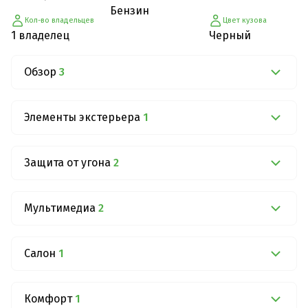
Бензин
Кол-во владельцев
Цвет кузова
1 владелец
Черный
Обзор
3
Элементы экстерьера
1
Защита от угона
2
Мультимедиа
2
Салон
1
Комфорт
1