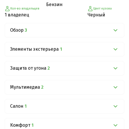
Бензин
Кол-во владельцев
Цвет кузова
1 владелец
Черный
Обзор
3
Элементы экстерьера
1
Защита от угона
2
Мультимедиа
2
Салон
1
Комфорт
1