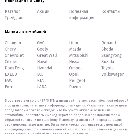
Навигация по сайту
Каталог
Акции
Полезная
Контакты
Трейд-ин
информация
Марки автомобилей
Changan
GAC
Lifan
Renault
Chery
Geely
Mazda
Skoda
Chevrolet
Great Wall
Mitsubishi
SsangYong
Citroen
Haval
Nissan
Suzuki
DongFeng
Hyundai
Omoda
Toyota
EXEED
JAC
Opel
Volkswagen
FAW
KIA
Peugeot
Ford
LADA
Ravon
В соответствии со ст. 437 ГК РФ, данный сайт не является публичной офертой
и создан исключительно в информационных целях. Указанные на сайте цены
представлены с учетом скидок. Что бы узнать актуальные цены на
автомобили, обратитесь к менеджерам по продажам при помощи форм
обратной связи или по телефону. Используя данный сайт и предоставляя
свои персональные данные, Вы автоматически соглашаетесь с
политикой
конфиденциальности и положением об обработке персональных и данных
и