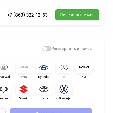
+7 (863) 322-12-63
Перезвоните мне
Расширенный поиск
eat Wall
Haval
Hyundai
JAC
KIA
angYong
Suzuki
Toyota
Volkswagen