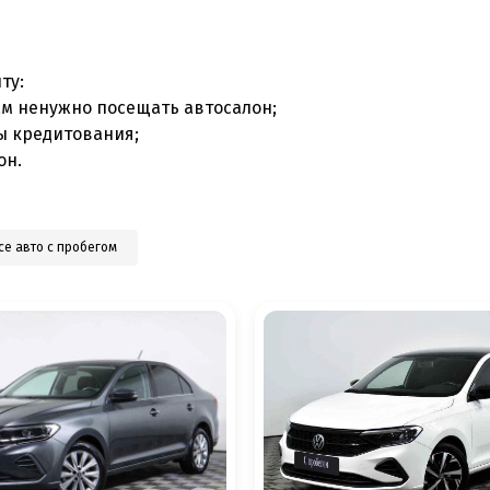
ту:
ам ненужно посещать автосалон;
ы кредитования;
он.
се авто с пробегом