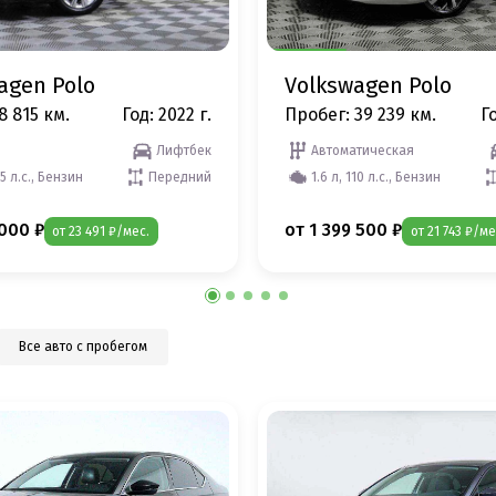
agen Polo
Volkswagen Polo
8 815 км.
Год: 2022 г.
Пробег: 39 239 км.
Го
Лифтбек
Автоматическая
25 л.с., Бензин
Передний
1.6 л, 110 л.с., Бензин
 000 ₽
от 1 399 500 ₽
от 23 491 ₽/мес.
от 21 743 ₽/ме
Все авто с пробегом