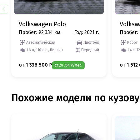
Volkswagen Polo
Volksw
Пробег: 92 334 км.
Год: 2021 г.
Пробег: 
Автоматическая
Лифтбек
Робот
1.6 л, 110 л.с., Бензин
Передний
1.4 л, 1
от 1 336 500 ₽
от 1 512
от 20 764 ₽/мес.
Похожие модели по кузову