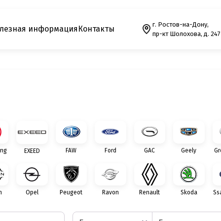
г. Ростов-на-Дону,
лезная информация
Контакты
пр-кт Шолохова, д. 247
ng
FAW
Ford
GAC
Geely
Gr
EXEED
n
Opel
Peugeot
Ravon
Renault
Skoda
Ss