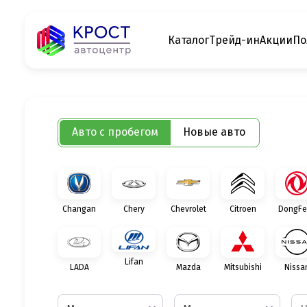
Каталог
Трейд-ин
Акции
По
Авто с пробегом
Новые авто
Changan
Chery
Chevrolet
Citroen
DongFe
Lifan
LADA
Mazda
Mitsubishi
Nissa