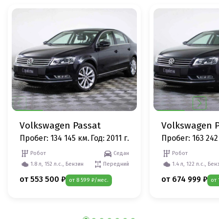
Volkswagen Passat
Volkswagen P
Пробег: 134 145 км.
Год: 2011 г.
Пробег: 163 242
Робот
Седан
Робот
1.8 л, 152 л.с., Бензин
Передний
1.4 л, 122 л.с., Бен
от 553 500 ₽
от 674 999 ₽
от 8 599 ₽/мес.
от 