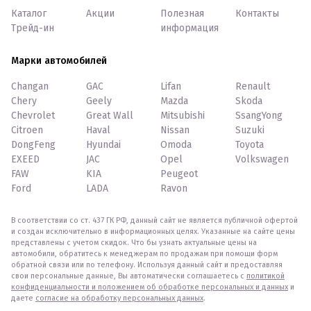
Каталог
Акции
Полезная
Контакты
Трейд-ин
информация
Марки автомобилей
Changan
GAC
Lifan
Renault
Chery
Geely
Mazda
Skoda
Chevrolet
Great Wall
Mitsubishi
SsangYong
Citroen
Haval
Nissan
Suzuki
DongFeng
Hyundai
Omoda
Toyota
EXEED
JAC
Opel
Volkswagen
FAW
KIA
Peugeot
Ford
LADA
Ravon
В соответствии со ст. 437 ГК РФ, данный сайт не является публичной офертой
и создан исключительно в информационных целях. Указанные на сайте цены
представлены с учетом скидок. Что бы узнать актуальные цены на
автомобили, обратитесь к менеджерам по продажам при помощи форм
обратной связи или по телефону. Используя данный сайт и предоставляя
свои персональные данные, Вы автоматически соглашаетесь с
политикой
конфиденциальности и положением об обработке персональных и данных
и
даете
согласие на обработку персональных данных
.