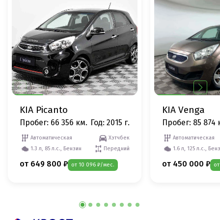
KIA Picanto
KIA Venga
Пробег: 66 356 км.
Год: 2015 г.
Пробег: 85 874 
Автоматическая
Хэтчбек
Автоматическая
1.3 л, 85 л.с., Бензин
Передний
1.6 л, 125 л.с., Бен
от 649 800 ₽
от 450 000 ₽
от 10 096 ₽/мес.
от