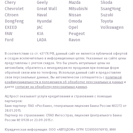
Chery
Geely
Mazda
Skoda
Chevrolet
Great Wall
Mitsubishi
SsangYong
Citroen
Haval
Nissan
Suzuki
DongFeng
Hyundai
Omoda
Toyota
EXEED
JAC
Opel
Volkswagen
FAW
KIA
Peugeot
Ford
LADA
Ravon
В соответствии со ст. 437 ГК РФ, данный сайт не является публичной офертой
и создан исключительно в информационных целях. Указанные на сайте цены
представлены с учетом скидок. Что бы узнать актуальные цены на
автомобили, обратитесь к менеджерам по продажам при помощи форм
обратной связи или по телефону. Используя данный сайт и предоставляя
свои персональные данные, Вы автоматически соглашаетесь с
политикой
конфиденциальности и положением об обработке персональных и данных
и
даете
согласие на обработку персональных данных
.
АЦ Крост оказывает услуги кредитования и страхования с помощью
партнеров:
Банк-партнер: ПАО «Росбанк», генеральная лицензия Банка России №2272 от
28.01.2015.
Партнер по страхованию: СПАО Ингосстрах, лицензия Центрального Банка
России № 0928 от 23.09.2015 г.
Юридическая информация: ООО «АВТОДОМ» ОГРН 1236100016910, ИНН