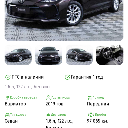
ПТС в наличии
Гарантия 1 год
1.6 л, 122 л.с., Бензин
Коробка передач
Год выпуска
Привод
Вариатор
2019 год.
Передний
Тип кузова
Двигатель
Пробег
Седан
1.6 л, 122 л.с.,
97 065 км.
Бензин