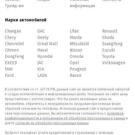
Трейд-ин
информация
Марки автомобилей
Changan
GAC
Lifan
Renault
Chery
Geely
Mazda
Skoda
Chevrolet
Great Wall
Mitsubishi
SsangYong
Citroen
Haval
Nissan
Suzuki
DongFeng
Hyundai
Omoda
Toyota
EXEED
JAC
Opel
Volkswagen
FAW
KIA
Peugeot
Ford
LADA
Ravon
В соответствии со ст. 437 ГК РФ, данный сайт не является публичной офертой
и создан исключительно в информационных целях. Указанные на сайте цены
представлены с учетом скидок. Что бы узнать актуальные цены на
автомобили, обратитесь к менеджерам по продажам при помощи форм
обратной связи или по телефону. Используя данный сайт и предоставляя
свои персональные данные, Вы автоматически соглашаетесь с
политикой
конфиденциальности и положением об обработке персональных и данных
и
даете
согласие на обработку персональных данных
.
АЦ Крост оказывает услуги кредитования и страхования с помощью