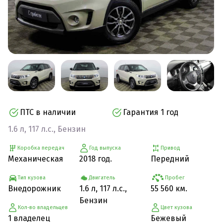
ПТС в наличии
Гарантия 1 год
1.6 л, 117 л.с., Бензин
Коробка передач
Год выпуска
Привод
Механическая
2018 год.
Передний
Тип кузова
Двигатель
Пробег
Внедорожник
1.6 л, 117 л.с.,
55 560 км.
Бензин
Кол-во владельцев
Цвет кузова
1 владелец
Бежевый