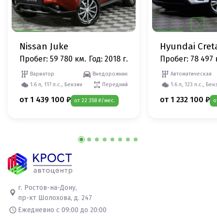
Nissan Juke
Hyundai Cret
Пробег: 59 780 км.
Год: 2018 г.
Пробег: 78 497 
Вариатор
Внедорожник
Автоматическая
1.6 л, 117 л.с., Бензин
Передний
1.6 л, 123 л.с., Бен
от 1 439 100 ₽
от 1 232 100 ₽
от 22 358 ₽/мес.
о
г. Ростов-на-Дону,
пр-кт Шолохова, д. 247
Ежедневно с 09:00 до 20:00