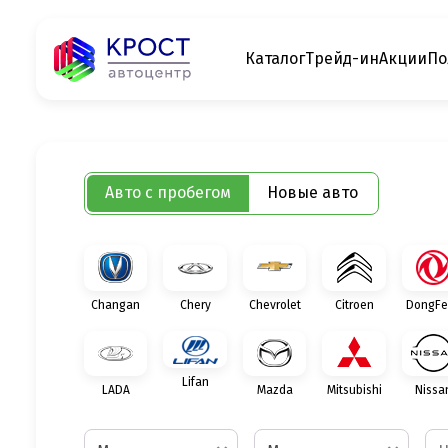
Каталог
Трейд-ин
Акции
По
Авто с пробегом
Новые авто
Changan
Chery
Chevrolet
Citroen
DongFe
Lifan
LADA
Mazda
Mitsubishi
Nissa