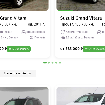
 Grand Vitara
Suzuki Grand Vitara
76 567 км.
Год: 2011 г.
Пробег: 156 758 км.
Го
тическая
Внедорожник
Автоматическая
В
40 л.с., Бензин
Полный
2.0 л, 140 л.с., Бензин
00 ₽
от 783 000 ₽
от 12 794 ₽/мес.
от 12 165 ₽/мес.
Все авто с пробегом