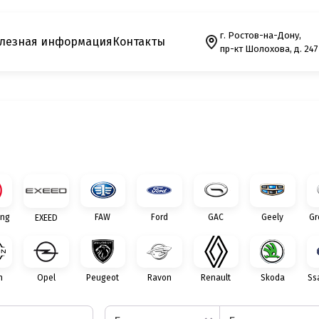
г. Ростов-на-Дону,
лезная информация
Контакты
пр-кт Шолохова, д. 247
ng
FAW
Ford
GAC
Geely
Gr
EXEED
n
Opel
Peugeot
Ravon
Renault
Skoda
Ss