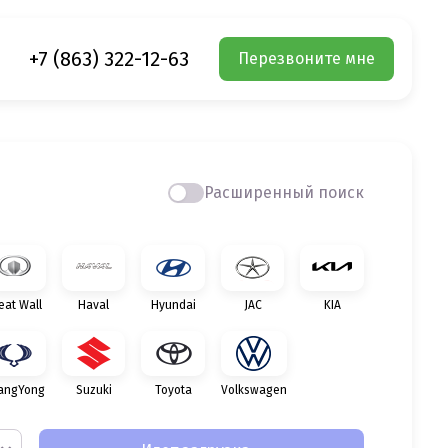
+7 (863) 322-12-63
Перезвоните мне
Расширенный поиск
eat Wall
Haval
Hyundai
JAC
KIA
angYong
Suzuki
Toyota
Volkswagen