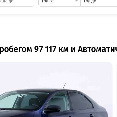
Год от
Год до
робегом 97 117 км и Автомати