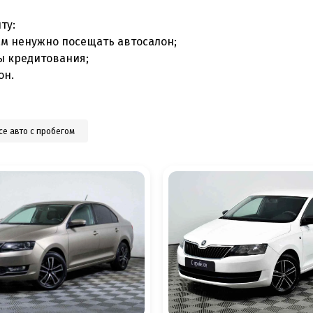
ту:
ам ненужно посещать автосалон;
ы кредитования;
он.
се авто с пробегом