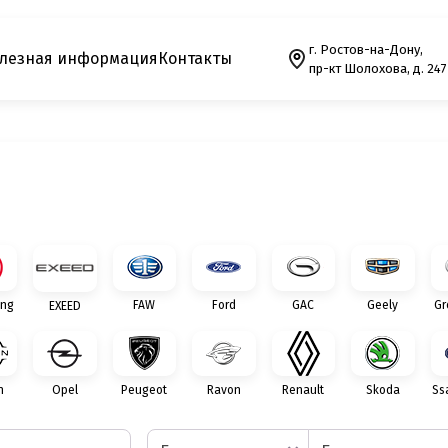
г. Ростов-на-Дону,
лезная информация
Контакты
пр-кт Шолохова, д. 247
ng
FAW
Ford
GAC
Geely
Gr
EXEED
n
Opel
Peugeot
Ravon
Renault
Skoda
Ss