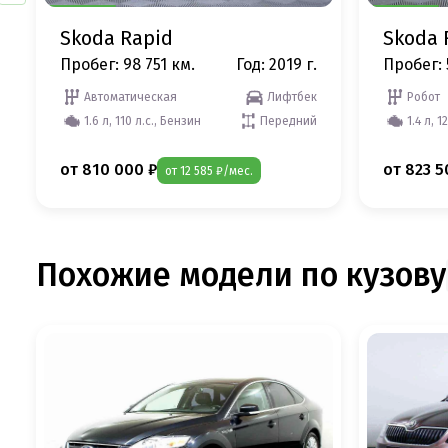
Skoda Rapid
Skoda 
Пробег: 98 751 км.
Год: 2019 г.
Пробег: 
Автоматическая
Лифтбек
Робот
1.6 л, 110 л.с., Бензин
Передний
1.4 л, 1
от 810 000 ₽
от 823 5
от 12 585 ₽/мес.
Похожие модели по кузову