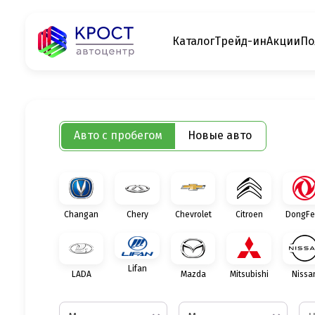
Каталог
Трейд-ин
Акции
По
Авто с пробегом
Новые авто
Changan
Chery
Chevrolet
Citroen
DongFe
Lifan
LADA
Mazda
Mitsubishi
Nissa