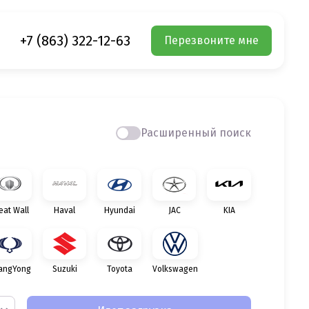
+7 (863) 322-12-63
Перезвоните мне
Расширенный поиск
eat Wall
Haval
Hyundai
JAC
KIA
angYong
Suzuki
Toyota
Volkswagen