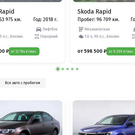
Rapid
Skoda Rapid
53 975 км.
Год: 2018 г.
Пробег: 96 709 км.
Го
Лифтбек
Механическая
25 л.с., Бензин
Передний
1.6 л, 90 л.с., Бензин
00 ₽
от 598 500 ₽
от 12 794 ₽/мес.
от 9 299 ₽/мес.
Все авто с пробегом