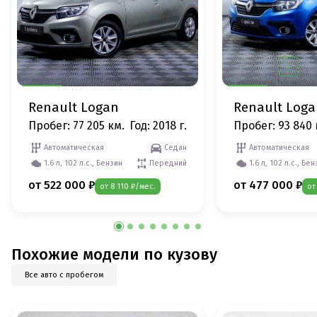
Renault Logan
Renault Log
Пробег: 77 205 км.
Год: 2018 г.
Пробег: 93 840 
Автоматическая
Седан
Автоматическая
1.6 л, 102 л.с., Бензин
Передний
1.6 л, 102 л.с., Бе
от 522 000 ₽
от 477 000 ₽
от 8 110 ₽/мес.
от
Похожие модели по кузову
Все авто с пробегом