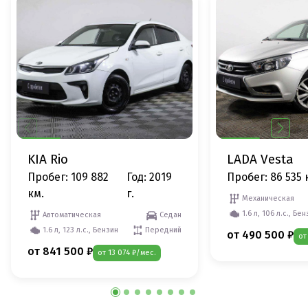
KIA Rio
LADA Vesta
Пробег: 109 882
Год: 2019
Пробег: 86 535 
км.
г.
Механическая
1.6 л, 106 л.с., Бе
Автоматическая
Седан
1.6 л, 123 л.с., Бензин
Передний
от 490 500 ₽
от
от 841 500 ₽
от 13 074 ₽/мес.