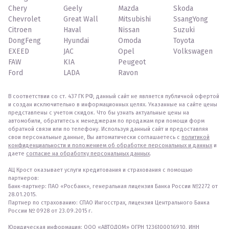
Chery
Geely
Mazda
Skoda
Chevrolet
Great Wall
Mitsubishi
SsangYong
Citroen
Haval
Nissan
Suzuki
DongFeng
Hyundai
Omoda
Toyota
EXEED
JAC
Opel
Volkswagen
FAW
KIA
Peugeot
Ford
LADA
Ravon
В соответствии со ст. 437 ГК РФ, данный сайт не является публичной офертой
и создан исключительно в информационных целях. Указанные на сайте цены
представлены с учетом скидок. Что бы узнать актуальные цены на
автомобили, обратитесь к менеджерам по продажам при помощи форм
обратной связи или по телефону. Используя данный сайт и предоставляя
свои персональные данные, Вы автоматически соглашаетесь с
политикой
конфиденциальности и положением об обработке персональных и данных
и
даете
согласие на обработку персональных данных
.
АЦ Крост оказывает услуги кредитования и страхования с помощью
партнеров:
Банк-партнер: ПАО «Росбанк», генеральная лицензия Банка России №2272 от
28.01.2015.
Партнер по страхованию: СПАО Ингосстрах, лицензия Центрального Банка
России № 0928 от 23.09.2015 г.
Юридическая информация: ООО «АВТОДОМ» ОГРН 1236100016910, ИНН