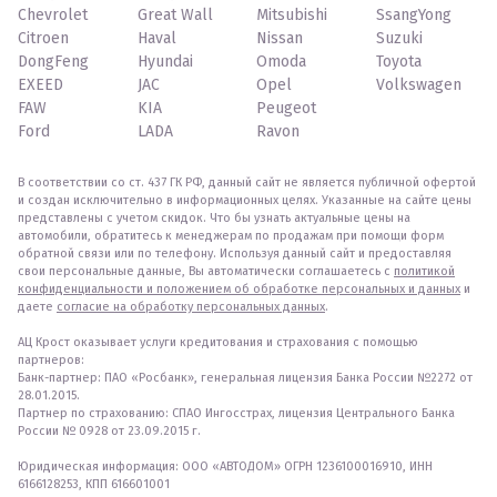
Chevrolet
Great Wall
Mitsubishi
SsangYong
Citroen
Haval
Nissan
Suzuki
DongFeng
Hyundai
Omoda
Toyota
EXEED
JAC
Opel
Volkswagen
FAW
KIA
Peugeot
Ford
LADA
Ravon
В соответствии со ст. 437 ГК РФ, данный сайт не является публичной офертой
и создан исключительно в информационных целях. Указанные на сайте цены
представлены с учетом скидок. Что бы узнать актуальные цены на
автомобили, обратитесь к менеджерам по продажам при помощи форм
обратной связи или по телефону. Используя данный сайт и предоставляя
свои персональные данные, Вы автоматически соглашаетесь с
политикой
конфиденциальности и положением об обработке персональных и данных
и
даете
согласие на обработку персональных данных
.
АЦ Крост оказывает услуги кредитования и страхования с помощью
партнеров:
Банк-партнер: ПАО «Росбанк», генеральная лицензия Банка России №2272 от
28.01.2015.
Партнер по страхованию: СПАО Ингосстрах, лицензия Центрального Банка
России № 0928 от 23.09.2015 г.
Юридическая информация: ООО «АВТОДОМ» ОГРН 1236100016910, ИНН
6166128253, КПП 616601001