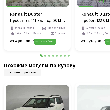
Renault Duster
Renault Dust
Пробег: 98 141 км.
Год: 2013 г.
Пробег: 122 013
Механическая
Внедорожник
Механическая
1.6 л, 102 л.с., Бензин
Полный
2.0 л, 135 л.с., Бе
от 490 500 ₽
от 576 900 ₽
от 7 621 ₽/мес.
от
Похожие модели по кузову
Все авто с пробегом