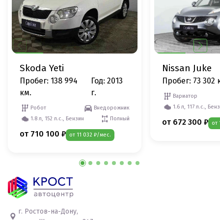
Skoda Yeti
Nissan Juke
Пробег: 138 994
Год: 2013
Пробег: 73 302 
км.
г.
Вариатор
1.6 л, 117 л.с., Бен
Робот
Внедорожник
1.8 л, 152 л.с., Бензин
Полный
от 672 300 ₽
от 
от 710 100 ₽
от 11 032 ₽/мес.
г. Ростов-на-Дону,