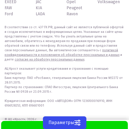
EXEED
JAC
Opel
Volkswagen
FAW
KIA
Peugeot
Ford
LADA
Ravon
В соответствии со ст. 437 ГК РФ, данный сайт не является публичной офертой
и создан исключительно в информационных целях. Указанные на сайте цены
представлены с учетом скидок. Что бы узнать актуальные цены на
автомобили, обратитесь к менеджерам по продажам при помощи форм
обратной связи или по телефону. Используя данный сайт и предоставляя
свои персональные данные, Вы автоматически соглашаетесь с
политикой
конфиденциальности и положением об обработке персональных и данных
и
даете
согласие на обработку персональных данных
.
АЦ Крост оказывает услуги кредитования и страхования с помощью
партнеров:
Банк-партнер: ПАО «Росбанк», генеральная лицензия Банка России №2272 от
28.01.2015.
Партнер по страхованию: СПАО Ингосстрах, лицензия Центрального Банка
России № 0928 от 23.09.2015 г.
Юридическая информация: ООО «АВТОДОМ» ОГРН 1236100016910, ИНН
6166128253, КПП 616601001
© АЦ «Крост», 2026 г.
Параметры
WhatsApp
напишите нам