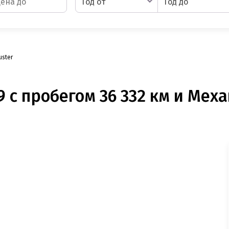
Год от
Год до
uster
 с пробегом 36 332 км и Меха