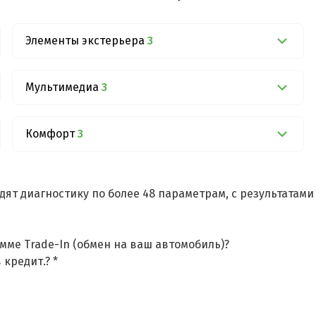
Элементы экстерьера
3
Мультимедиа
3
Комфорт
3
дят диагностику по более 48 параметрам, с результатам
мме Trade-In (обмен на ваш автомобиль)?
 кредит.? *