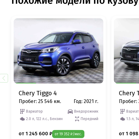
Похожие модели по кузову
Chery Tiggo 4
Chery 
Пробег: 25 546 км.
Год: 2021 г.
Пробег: 
Вариатор
Внедорожник
Вариат
2.0 л, 122 л.с., Бензин
Передний
1.5 л, 1
от 1 245 600 ₽
от 1 098
от 19 352 ₽/мес.