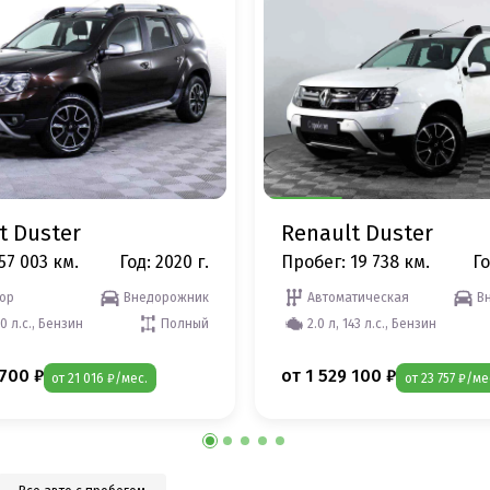
t Duster
Renault Duster
57 003 км.
Год: 2020 г.
Пробег: 19 738 км.
Го
ор
Внедорожник
Автоматическая
В
50 л.с., Бензин
Полный
2.0 л, 143 л.с., Бензин
 700 ₽
от 1 529 100 ₽
от 21 016 ₽/мес.
от 23 757 ₽/ме