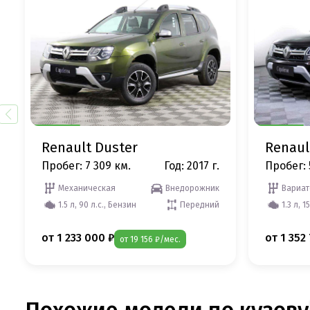
Renault Duster
Renaul
Пробег: 7 309 км.
Год: 2017 г.
Пробег: 
Механическая
Внедорожник
Вариат
1.5 л, 90 л.с., Бензин
Передний
1.3 л, 1
от 1 233 000 ₽
от 1 352
от 19 156 ₽/мес.