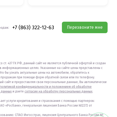
+7 (863) 322-12-63
Перезвоните мне
родаж:
со ст. 437 ГК РФ, данный сайт не является публичной офертой и создан
в информационных целях. Указанные на сайте цены представлены с
Что бы узнать актуальные цены на автомобили, обратитесь к
продажам при помощи форм обратной связи или по телефону.
ый сайт и предоставляя свои персональные данные, Вы автоматически
политикой конфиденциальности и положением об обработке
 данных
и даете
согласие на обработку персональных данных
.
вает услуги кредитования и страхования с помощью партнеров:
ПАО «Росбанк», генеральная лицензия Банка России №2272 от
ахованию: СПАО Ингосстрах, лицензия Центрального Банка России №