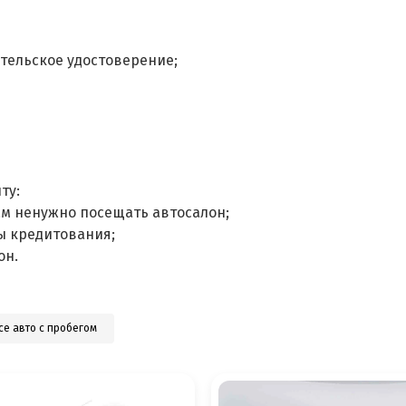
тельское удостоверение;
ту:
ам ненужно посещать автосалон;
ы кредитования;
он.
се авто с пробегом