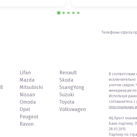
Телефоны отдела п
Lifan
Renault
В соответствии 
Mazda
Skoda
исключительно 
учетом скидок. 
ll
Mitsubishi
SsangYong
менеджерам по 
Nissan
Suzuki
Используя данн
Omoda
Toyota
соглашаетесь с
персональных и
Opel
Volkswagen
Peugeot
АЦ Крост оказы
Ravon
Банк-партнер: 
28.01.2015.
Партнер по стр