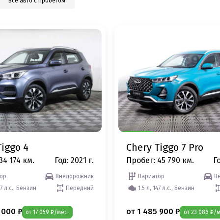
Все авто с пробегом
Tiggo 4
Chery Tiggo 7 Pro
34 174 км.
Год: 2021 г.
Пробег: 45 790 км.
Го
ор
Внедорожник
Вариатор
В
47 л.с., Бензин
Передний
1.5 л, 147 л.с., Бензин
 000 ₽
от 1 485 900 ₽
от 17 059 ₽/мес.
от 23 086 ₽/м