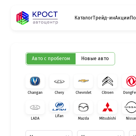
Каталог
Трейд-ин
Акции
По
Авто с пробегом
Новые авто
Changan
Chery
Chevrolet
Citroen
DongFe
Lifan
LADA
Mazda
Mitsubishi
Nissa