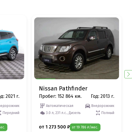
Nissan Pathfinder
д: 2021 г.
Пробег: 152 864 км.
Год: 2013 г.
недорожник
Автоматическая
Внедорожник
Передний
3.0 л, 231 л.с., Дизель
Полный
от 1 273 500 ₽
ес.
от 19 786 ₽/мес.