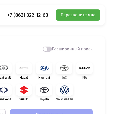
+7 (863) 322-12-63
Перезвоните мне
Расширенный поиск
eat Wall
Haval
Hyundai
JAC
KIA
angYong
Suzuki
Toyota
Volkswagen