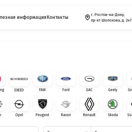
г. Ростов-на-Дону,
лезная информация
Контакты
пр-кт Шолохова, д. 247
ng
FAW
Ford
GAC
Geely
Gr
EXEED
n
Opel
Peugeot
Ravon
Renault
Skoda
Ss