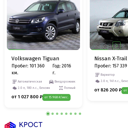
Volkswagen Tiguan
Nissan X-Trail
Пробег: 101 360
Год: 2016
Пробег: 157 339
км.
г.
Вариатор
2.0 л, 141 л.с., Бен
Автоматическая
Внедорожник
2.0 л, 180 л.с., Бензин
Полный
от 826 200 ₽
от
от 1 027 800 ₽
от 15 968 ₽/мес.