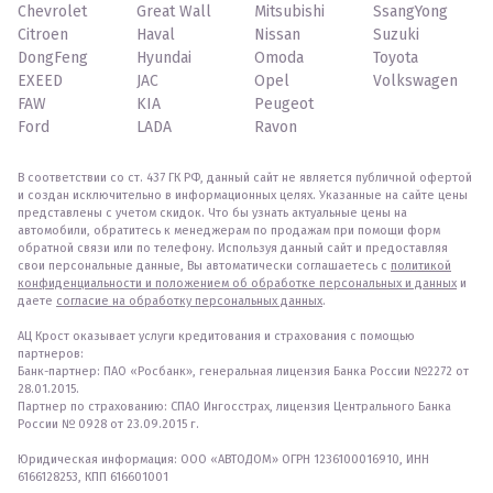
Chevrolet
Great Wall
Mitsubishi
SsangYong
Citroen
Haval
Nissan
Suzuki
DongFeng
Hyundai
Omoda
Toyota
EXEED
JAC
Opel
Volkswagen
FAW
KIA
Peugeot
Ford
LADA
Ravon
В соответствии со ст. 437 ГК РФ, данный сайт не является публичной офертой
и создан исключительно в информационных целях. Указанные на сайте цены
представлены с учетом скидок. Что бы узнать актуальные цены на
автомобили, обратитесь к менеджерам по продажам при помощи форм
обратной связи или по телефону. Используя данный сайт и предоставляя
свои персональные данные, Вы автоматически соглашаетесь с
политикой
конфиденциальности и положением об обработке персональных и данных
и
даете
согласие на обработку персональных данных
.
АЦ Крост оказывает услуги кредитования и страхования с помощью
партнеров:
Банк-партнер: ПАО «Росбанк», генеральная лицензия Банка России №2272 от
28.01.2015.
Партнер по страхованию: СПАО Ингосстрах, лицензия Центрального Банка
России № 0928 от 23.09.2015 г.
Юридическая информация: ООО «АВТОДОМ» ОГРН 1236100016910, ИНН
6166128253, КПП 616601001