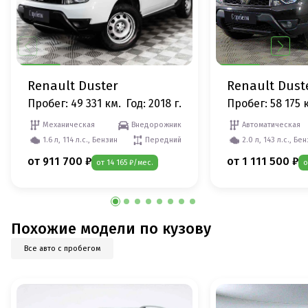
Renault Duster
Renault Dust
Пробег: 49 331 км.
Год: 2018 г.
Пробег: 58 175 
Механическая
Внедорожник
Автоматическая
1.6 л, 114 л.с., Бензин
Передний
2.0 л, 143 л.с., Бе
от 911 700 ₽
от 1 111 500 ₽
от 14 165 ₽/мес.
о
Похожие модели по кузову
Все авто с пробегом