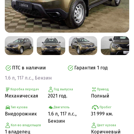
ПТС в наличии
Гарантия 1 год
1.6 л, 117 л.с., Бензин
Коробка передач
Год выпуска
Привод
Механическая
2021 год.
Полный
Тип кузова
Двигатель
Пробег
Внедорожник
1.6 л, 117 л.с.,
31 999 км.
Бензин
Кол-во владельцев
Цвет кузова
1 владелец
Коричневый