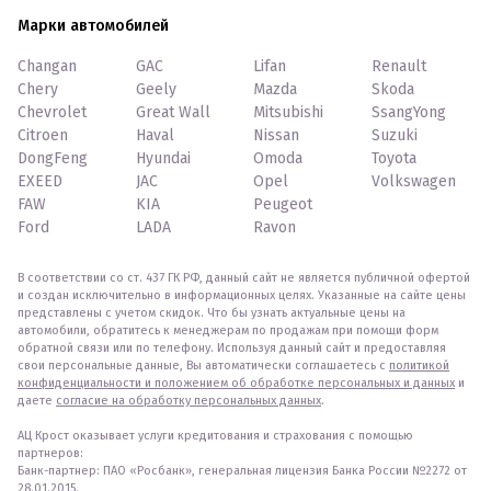
Марки автомобилей
Changan
GAC
Lifan
Renault
Chery
Geely
Mazda
Skoda
Chevrolet
Great Wall
Mitsubishi
SsangYong
Citroen
Haval
Nissan
Suzuki
DongFeng
Hyundai
Omoda
Toyota
EXEED
JAC
Opel
Volkswagen
FAW
KIA
Peugeot
Ford
LADA
Ravon
В соответствии со ст. 437 ГК РФ, данный сайт не является публичной офертой
и создан исключительно в информационных целях. Указанные на сайте цены
представлены с учетом скидок. Что бы узнать актуальные цены на
автомобили, обратитесь к менеджерам по продажам при помощи форм
обратной связи или по телефону. Используя данный сайт и предоставляя
свои персональные данные, Вы автоматически соглашаетесь с
политикой
конфиденциальности и положением об обработке персональных и данных
и
даете
согласие на обработку персональных данных
.
АЦ Крост оказывает услуги кредитования и страхования с помощью
партнеров:
Банк-партнер: ПАО «Росбанк», генеральная лицензия Банка России №2272 от
28.01.2015.