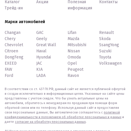
Каталог
Акции
Полезная
Контакты
Трейд-ин
информация
Марки автомобилей
Changan
GAC
Lifan
Renault
Chery
Geely
Mazda
Skoda
Chevrolet
Great Wall
Mitsubishi
SsangYong
Citroen
Haval
Nissan
Suzuki
DongFeng
Hyundai
Omoda
Toyota
EXEED
JAC
Opel
Volkswagen
FAW
KIA
Peugeot
Ford
LADA
Ravon
В соответствии со ст. 437 ГК РФ, данный сайт не является публичной офертой
и создан исключительно в информационных целях. Указанные на сайте цены
представлены с учетом скидок. Что бы узнать актуальные цены на
автомобили, обратитесь к менеджерам по продажам при помощи форм
обратной связи или по телефону. Используя данный сайт и предоставляя
свои персональные данные, Вы автоматически соглашаетесь с
политикой
конфиденциальности и положением об обработке персональных и данных
и
даете
согласие на обработку персональных данных
.