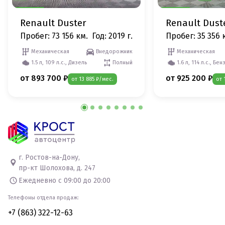
Renault Duster
Renault Dust
Пробег: 73 156 км.
Год: 2019 г.
Пробег: 35 356 
Механическая
Внедорожник
Механическая
1.5 л, 109 л.с., Дизель
Полный
1.6 л, 114 л.с., Бен
от 893 700 ₽
от 925 200 ₽
от 13 885 ₽/мес.
от 
г. Ростов-на-Дону,
пр-кт Шолохова, д. 247
Ежедневно с 09:00 до 20:00
Телефоны отдела продаж:
+7 (863) 322-12-63