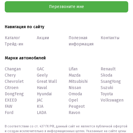
Перезвоните мне
Навигация по сайту
Каталог
Акции
Полезная
Контакты
Трейд-ин
информация
Марки автомобилей
Changan
GAC
Lifan
Renault
Chery
Geely
Mazda
Skoda
Chevrolet
Great Wall
Mitsubishi
SsangYong
Citroen
Haval
Nissan
Suzuki
DongFeng
Hyundai
Omoda
Toyota
EXEED
JAC
Opel
Volkswagen
FAW
KIA
Peugeot
Ford
LADA
Ravon
В соответствии со ст. 437 ГК РФ, данный сайт не является публичной офертой
и создан исключительно в информационных целях. Указанные на сайте цены