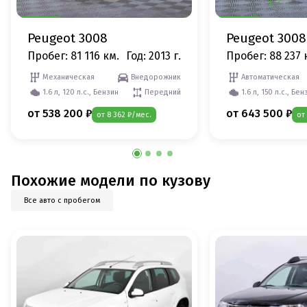
Peugeot 3008
Peugeot 3008
Пробег: 81 116 км.
Год: 2013 г.
Пробег: 88 237 
Механическая
Внедорожник
Автоматическая
1.6 л, 120 л.с., Бензин
Передний
1.6 л, 150 л.с., Бен
от 538 200 ₽
от 643 500 ₽
от 8 362 ₽/мес.
от
Похожие модели по кузову
Все авто с пробегом