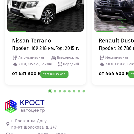
Nissan Terrano
Renault Dust
Пробег: 169 218 км.
Год: 2015 г.
Пробег: 26 786 
Автоматическая
Внедорожник
Механическая
2.0 л, 135 л.с., Бензин
Передний
2.0 л, 135 л.с., Бе
от 631 800 ₽
от 464 400 ₽
от 9 816 ₽/мес.
от
г. Ростов-на-Дону,
пр-кт Шолохова, д. 247