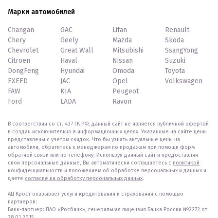
Марки автомобилей
Changan
GAC
Lifan
Renault
Chery
Geely
Mazda
Skoda
Chevrolet
Great Wall
Mitsubishi
SsangYong
Citroen
Haval
Nissan
Suzuki
DongFeng
Hyundai
Omoda
Toyota
EXEED
JAC
Opel
Volkswagen
FAW
KIA
Peugeot
Ford
LADA
Ravon
В соответствии со ст. 437 ГК РФ, данный сайт не является публичной офертой
и создан исключительно в информационных целях. Указанные на сайте цены
представлены с учетом скидок. Что бы узнать актуальные цены на
автомобили, обратитесь к менеджерам по продажам при помощи форм
обратной связи или по телефону. Используя данный сайт и предоставляя
свои персональные данные, Вы автоматически соглашаетесь с
политикой
конфиденциальности и положением об обработке персональных и данных
и
даете
согласие на обработку персональных данных
.
АЦ Крост оказывает услуги кредитования и страхования с помощью
партнеров:
Банк-партнер: ПАО «Росбанк», генеральная лицензия Банка России №2272 от
28.01.2015.