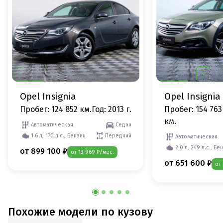
Opel Insignia
Opel Insignia
Пробег: 124 852 км.
Год: 2013 г.
Пробег: 154 763
км.
Автоматическая
Седан
1.6 л, 170 л.с., Бензин
Передний
Автоматическая
2.0 л, 249 л.с., Бе
от 899 100 ₽
от 13 969 ₽/мес.
от 651 600 ₽
от
Похожие модели по кузову