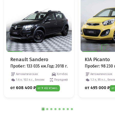
Renault Sandero
KIA Picanto
Пробег: 133 035 км.
Год: 2018 г.
Пробег: 98 230 
Автоматическая
Хэтчбек
Автоматическая
1.6 л, 102 л.с., Бензин
Передний
1.2 л, 85 л.с., Бенз
от 608 400 ₽
от 495 000 ₽
от 9 452 ₽/мес.
от