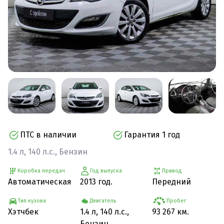
ПТС в наличии
Гарантия 1 год
1.4 л, 140 л.с., Бензин
Коробка передач
Год выпуска
Привод
Автоматическая
2013 год.
Передний
Тип кузова
Двигатель
Пробег
Хэтчбек
1.4 л, 140 л.с.,
93 267 км.
Бензин