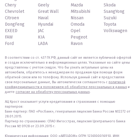
Chery
Geely
Mazda
Skoda
Chevrolet
Great Wall
Mitsubishi
SsangYong
Citroen
Haval
Nissan
Suzuki
DongFeng
Hyundai
Omoda
Toyota
EXEED
JAC
Opel
Volkswagen
FAW
KIA
Peugeot
Ford
LADA
Ravon
В соответствии со ст. 437 ГК РФ, данный сайт не является публичной офертой
и создан исключительно в информационных целях. Указанные на сайте цены
представлены с учетом скидок. Что бы узнать актуальные цены на
автомобили, обратитесь к менеджерам по продажам при помощи форм
обратной связи или по телефону. Используя данный сайт и предоставляя
свои персональные данные, Вы автоматически соглашаетесь с
политикой
конфиденциальности и положением об обработке персональных и данных
и
даете
согласие на обработку персональных данных
.
АЦ Крост оказывает услуги кредитования и страхования с помощью
партнеров:
Банк-партнер: ПАО «Росбанк», генеральная лицензия Банка России №2272 от
28.01.2015.
Партнер по страхованию: СПАО Ингосстрах, лицензия Центрального Банка
России № 0928 от 23.09.2015 г.
Юридическая информация: ООО «АВТОДОМ» ОГРН 1236100016910, ИНН