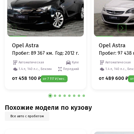
Opel Astra
Opel Astra
Пробег: 89 367 км.
Год: 2012 г.
Пробег: 97 438 
Автоматическая
Купе
Автоматическая
1.4 л, 140 л.с., Бензин
Передний
1.4 л, 140 л.с., Бе
от 458 100 ₽
от 489 600 ₽
от 7 117 ₽/мес.
от
Похожие модели по кузову
Все авто с пробегом