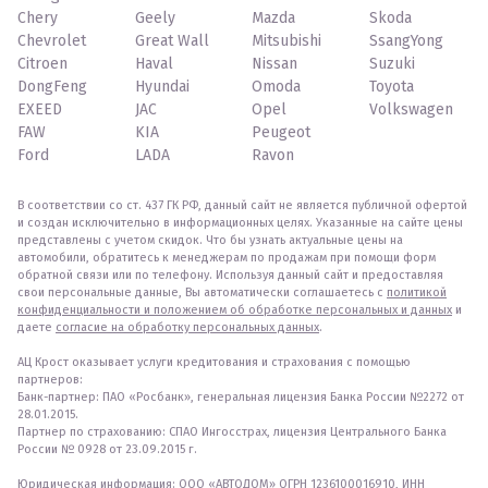
Chery
Geely
Mazda
Skoda
Chevrolet
Great Wall
Mitsubishi
SsangYong
Citroen
Haval
Nissan
Suzuki
DongFeng
Hyundai
Omoda
Toyota
EXEED
JAC
Opel
Volkswagen
FAW
KIA
Peugeot
Ford
LADA
Ravon
В соответствии со ст. 437 ГК РФ, данный сайт не является публичной офертой
и создан исключительно в информационных целях. Указанные на сайте цены
представлены с учетом скидок. Что бы узнать актуальные цены на
автомобили, обратитесь к менеджерам по продажам при помощи форм
обратной связи или по телефону. Используя данный сайт и предоставляя
свои персональные данные, Вы автоматически соглашаетесь с
политикой
конфиденциальности и положением об обработке персональных и данных
и
даете
согласие на обработку персональных данных
.
АЦ Крост оказывает услуги кредитования и страхования с помощью
партнеров:
Банк-партнер: ПАО «Росбанк», генеральная лицензия Банка России №2272 от
28.01.2015.
Партнер по страхованию: СПАО Ингосстрах, лицензия Центрального Банка
России № 0928 от 23.09.2015 г.
Юридическая информация: ООО «АВТОДОМ» ОГРН 1236100016910, ИНН