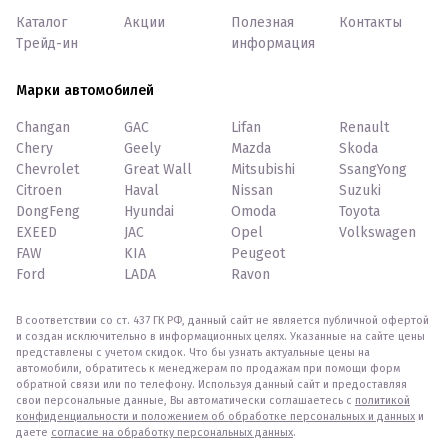
Каталог
Акции
Полезная
Контакты
Трейд-ин
информация
Марки автомобилей
Changan
GAC
Lifan
Renault
Chery
Geely
Mazda
Skoda
Chevrolet
Great Wall
Mitsubishi
SsangYong
Citroen
Haval
Nissan
Suzuki
DongFeng
Hyundai
Omoda
Toyota
EXEED
JAC
Opel
Volkswagen
FAW
KIA
Peugeot
Ford
LADA
Ravon
В соответствии со ст. 437 ГК РФ, данный сайт не является публичной офертой
и создан исключительно в информационных целях. Указанные на сайте цены
представлены с учетом скидок. Что бы узнать актуальные цены на
автомобили, обратитесь к менеджерам по продажам при помощи форм
обратной связи или по телефону. Используя данный сайт и предоставляя
свои персональные данные, Вы автоматически соглашаетесь с
политикой
конфиденциальности и положением об обработке персональных и данных
и
даете
согласие на обработку персональных данных
.