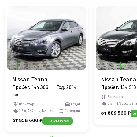
Nissan Teana
Nissan Teana
Пробег: 144 366
Год: 2014
Пробег: 154 913
км.
г.
Вариатор
2.5 л, 173 л.с., Бен
Вариатор
Седан
3.5 л, 249 л.с., Бензин
Передний
от 889 560 ₽
от
от 858 600 ₽
от 13 340 ₽/мес.