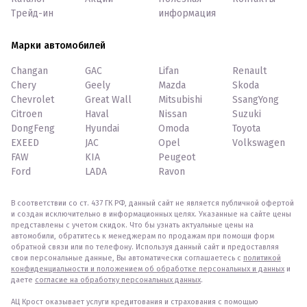
Трейд-ин
информация
Марки автомобилей
Changan
GAC
Lifan
Renault
Chery
Geely
Mazda
Skoda
Chevrolet
Great Wall
Mitsubishi
SsangYong
Citroen
Haval
Nissan
Suzuki
DongFeng
Hyundai
Omoda
Toyota
EXEED
JAC
Opel
Volkswagen
FAW
KIA
Peugeot
Ford
LADA
Ravon
В соответствии со ст. 437 ГК РФ, данный сайт не является публичной офертой
и создан исключительно в информационных целях. Указанные на сайте цены
представлены с учетом скидок. Что бы узнать актуальные цены на
автомобили, обратитесь к менеджерам по продажам при помощи форм
обратной связи или по телефону. Используя данный сайт и предоставляя
свои персональные данные, Вы автоматически соглашаетесь с
политикой
конфиденциальности и положением об обработке персональных и данных
и
даете
согласие на обработку персональных данных
.
АЦ Крост оказывает услуги кредитования и страхования с помощью