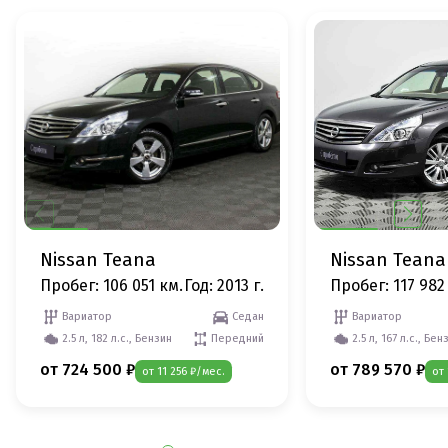
Nissan Teana
Nissan Teana
Пробег: 106 051 км.
Год: 2013 г.
Пробег: 117 982
Вариатор
Седан
Вариатор
2.5 л, 182 л.с., Бензин
Передний
2.5 л, 167 л.с., Бен
от 724 500 ₽
от 789 570 ₽
от 11 256 ₽/мес.
от 