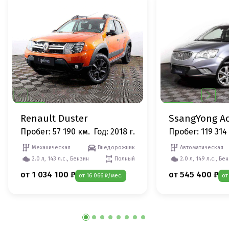
Renault Duster
SsangYong A
Пробег: 57 190 км.
Год: 2018 г.
Пробег: 119 314
Механическая
Внедорожник
Автоматическая
2.0 л, 143 л.с., Бензин
Полный
2.0 л, 149 л.с., Бе
от 1 034 100 ₽
от 545 400 ₽
от 16 066 ₽/мес.
от