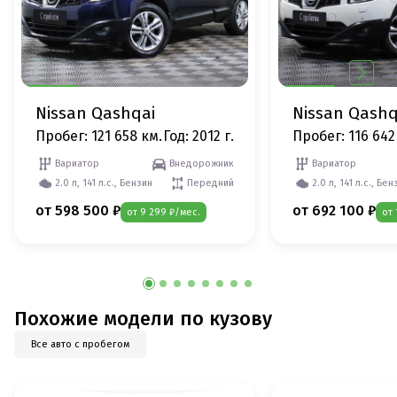
Nissan Qashqai
Nissan Qashq
Пробег: 121 658 км.
Год: 2012 г.
Пробег: 116 642
Вариатор
Внедорожник
Вариатор
2.0 л, 141 л.с., Бензин
Передний
2.0 л, 141 л.с., Бен
от 598 500 ₽
от 692 100 ₽
от 9 299 ₽/мес.
от 
Похожие модели по кузову
Все авто с пробегом