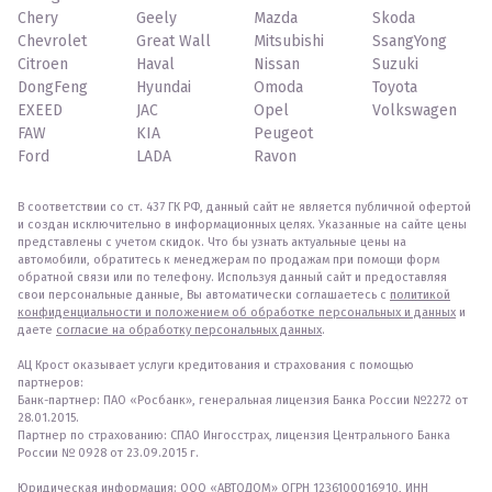
Chery
Geely
Mazda
Skoda
Chevrolet
Great Wall
Mitsubishi
SsangYong
Citroen
Haval
Nissan
Suzuki
DongFeng
Hyundai
Omoda
Toyota
EXEED
JAC
Opel
Volkswagen
FAW
KIA
Peugeot
Ford
LADA
Ravon
В соответствии со ст. 437 ГК РФ, данный сайт не является публичной офертой
и создан исключительно в информационных целях. Указанные на сайте цены
представлены с учетом скидок. Что бы узнать актуальные цены на
автомобили, обратитесь к менеджерам по продажам при помощи форм
обратной связи или по телефону. Используя данный сайт и предоставляя
свои персональные данные, Вы автоматически соглашаетесь с
политикой
конфиденциальности и положением об обработке персональных и данных
и
даете
согласие на обработку персональных данных
.
АЦ Крост оказывает услуги кредитования и страхования с помощью
партнеров:
Банк-партнер: ПАО «Росбанк», генеральная лицензия Банка России №2272 от
28.01.2015.
Партнер по страхованию: СПАО Ингосстрах, лицензия Центрального Банка
России № 0928 от 23.09.2015 г.
Юридическая информация: ООО «АВТОДОМ» ОГРН 1236100016910, ИНН