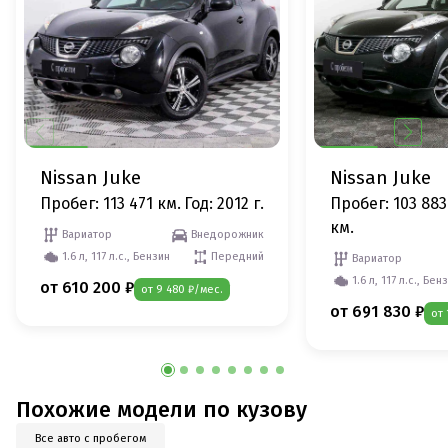
Nissan Juke
Nissan Juke
Пробег: 113 471 км.
Год: 2012 г.
Пробег: 103 883
км.
Вариатор
Внедорожник
1.6 л, 117 л.с., Бензин
Передний
Вариатор
1.6 л, 117 л.с., Бен
от 610 200 ₽
от 9 480 ₽/мес.
от 691 830 ₽
от 
Похожие модели по кузову
Все авто с пробегом