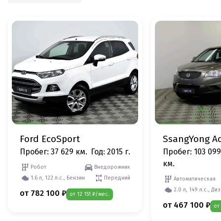
Ford EcoSport
SsangYong A
Пробег: 37 629 км.
Год: 2015 г.
Пробег: 103 099
км.
Робот
Внедорожник
1.6 л, 122 л.с., Бензин
Передний
Автоматическая
2.0 л, 149 л.с., Ди
от 782 100 ₽
от 12 151 ₽/мес.
от 467 100 ₽
от