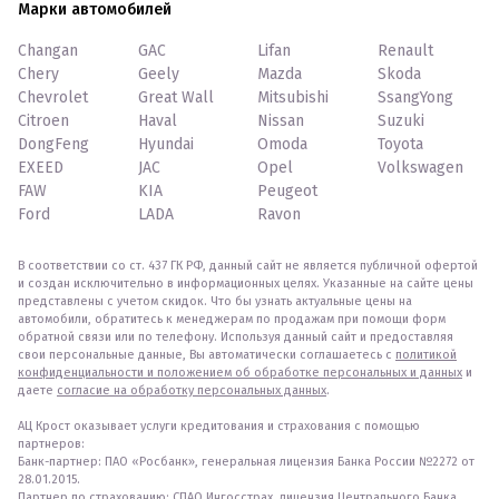
Марки автомобилей
Changan
GAC
Lifan
Renault
Chery
Geely
Mazda
Skoda
Chevrolet
Great Wall
Mitsubishi
SsangYong
Citroen
Haval
Nissan
Suzuki
DongFeng
Hyundai
Omoda
Toyota
EXEED
JAC
Opel
Volkswagen
FAW
KIA
Peugeot
Ford
LADA
Ravon
В соответствии со ст. 437 ГК РФ, данный сайт не является публичной офертой
и создан исключительно в информационных целях. Указанные на сайте цены
представлены с учетом скидок. Что бы узнать актуальные цены на
автомобили, обратитесь к менеджерам по продажам при помощи форм
обратной связи или по телефону. Используя данный сайт и предоставляя
свои персональные данные, Вы автоматически соглашаетесь с
политикой
конфиденциальности и положением об обработке персональных и данных
и
даете
согласие на обработку персональных данных
.
АЦ Крост оказывает услуги кредитования и страхования с помощью
партнеров:
Банк-партнер: ПАО «Росбанк», генеральная лицензия Банка России №2272 от
28.01.2015.
Партнер по страхованию: СПАО Ингосстрах, лицензия Центрального Банка