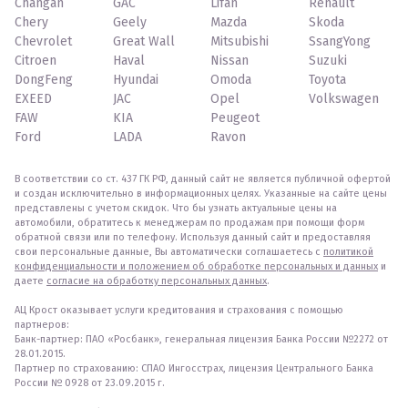
Changan
GAC
Lifan
Renault
Chery
Geely
Mazda
Skoda
Chevrolet
Great Wall
Mitsubishi
SsangYong
Citroen
Haval
Nissan
Suzuki
DongFeng
Hyundai
Omoda
Toyota
EXEED
JAC
Opel
Volkswagen
FAW
KIA
Peugeot
Ford
LADA
Ravon
В соответствии со ст. 437 ГК РФ, данный сайт не является публичной офертой
и создан исключительно в информационных целях. Указанные на сайте цены
представлены с учетом скидок. Что бы узнать актуальные цены на
автомобили, обратитесь к менеджерам по продажам при помощи форм
обратной связи или по телефону. Используя данный сайт и предоставляя
свои персональные данные, Вы автоматически соглашаетесь с
политикой
конфиденциальности и положением об обработке персональных и данных
и
даете
согласие на обработку персональных данных
.
АЦ Крост оказывает услуги кредитования и страхования с помощью
партнеров:
Банк-партнер: ПАО «Росбанк», генеральная лицензия Банка России №2272 от
28.01.2015.
Партнер по страхованию: СПАО Ингосстрах, лицензия Центрального Банка
России № 0928 от 23.09.2015 г.