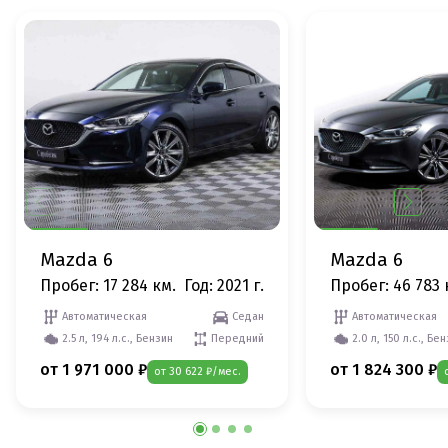
Mazda 6
Mazda 6
Пробег: 17 284 км.
Год: 2021 г.
Пробег: 46 783 
Автоматическая
Седан
Автоматическая
2.5 л, 194 л.с., Бензин
Передний
2.0 л, 150 л.с., Бе
от 1 971 000 ₽
от 1 824 300 ₽
от 30 622 ₽/мес.