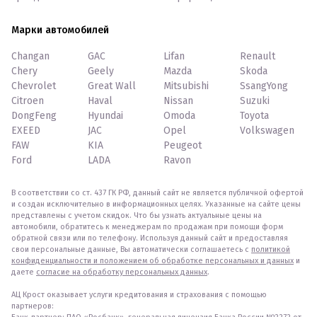
Марки автомобилей
Changan
GAC
Lifan
Renault
Chery
Geely
Mazda
Skoda
Chevrolet
Great Wall
Mitsubishi
SsangYong
Citroen
Haval
Nissan
Suzuki
DongFeng
Hyundai
Omoda
Toyota
EXEED
JAC
Opel
Volkswagen
FAW
KIA
Peugeot
Ford
LADA
Ravon
В соответствии со ст. 437 ГК РФ, данный сайт не является публичной офертой
и создан исключительно в информационных целях. Указанные на сайте цены
представлены с учетом скидок. Что бы узнать актуальные цены на
автомобили, обратитесь к менеджерам по продажам при помощи форм
обратной связи или по телефону. Используя данный сайт и предоставляя
свои персональные данные, Вы автоматически соглашаетесь с
политикой
конфиденциальности и положением об обработке персональных и данных
и
даете
согласие на обработку персональных данных
.
АЦ Крост оказывает услуги кредитования и страхования с помощью
партнеров: